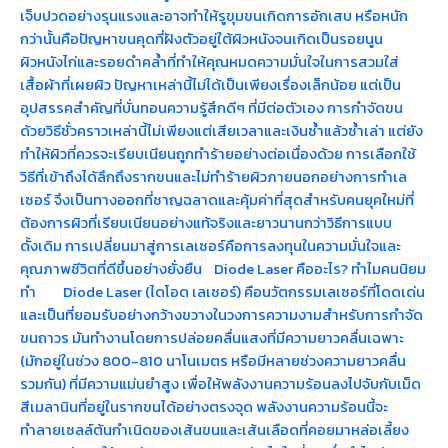
เจ็บปวดอย่างรุนแรงและอาจทำให้รูขุมขนเกิดการอักเสบ หรือหนัก
กว่านั้นคือปัญหาขนคุดที่ฝังตัวอยู่ใต้ผิวหนังจนเกิดเป็นรอยนูน
ผิวหนังไก่และรอยดำคล้ำที่ทำให้คุณหมดความมั่นใจในการสวมใส่
เสื้อผ้าที่เผยผิว ปัญหาเหล่านี้ไม่ได้เป็นเพียงเรื่องเล็กน้อย แต่เป็น
อุปสรรคสำคัญที่บั่นทอนความรู้สึกดีๆ ที่มีต่อตัวเอง การกำจัดขน
ด้วยวิธีชั่วคราวเหล่านี้ไม่เพียงแต่เสียเวลาและเงินซ้ำแล้วซ้ำเล่า แต่ยัง
ทำให้ผิวที่ควรจะเรียบเนียนถูกทำร้ายอย่างต่อเนื่องด้วย การเลือกใช้
วิธีที่เข้าถึงได้ลึกถึงรากขนและไม่ทำร้ายผิวภายนอกอย่างการทำเล
เซอร์ จึงเป็นทางออกที่ชาญฉลาดและคุ้มค่าที่สุดสำหรับคนยุคใหม่ที่
ต้องการผิวที่เรียบเนียนอย่างแท้จริงและยาวนานกว่าวิธีการแบบ
ดั้งเดิม การเปลี่ยนมาสู่การเลเซอร์คือการลงทุนในความมั่นใจและ
คุณภาพชีวิตที่ดีขึ้นอย่างยั่งยืน Diode Laser คืออะไร? ทำไมคนนิยม
ทำ Diode Laser (ไดโอด เลเซอร์) คือนวัตกรรมเลเซอร์ที่โดดเด่น
และเป็นที่ยอมรับอย่างกว้างขวางในวงการความงามสำหรับการกำจัด
ขนถาวร มันทำงานโดยการปล่อยคลื่นแสงที่มีความยาวคลื่นเฉพาะ
(มักอยู่ในช่วง 800-810 นาโนเมตร หรือมีหลายช่วงความยาวคลื่น
รวมกัน) ที่มีความแม่นยำสูง เพื่อให้พลังงานความร้อนลงไปจับกับเม็ด
สีเมลานินที่อยู่ในรากขนได้อย่างตรงจุด พลังงานความร้อนนี้จะ
ทำลายเซลล์ต้นกำเนิดของเส้นขนและเส้นเลือดที่คอยมาหล่อเลี้ยง