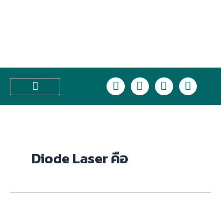
Skip
to
content
L
F
I
T
i
a
n
i
n
c
s
k
บริการของเรา
e
e
t
t
b
a
o
o
g
k
o
r
Diode Laser คือ
k
a
m
ขน