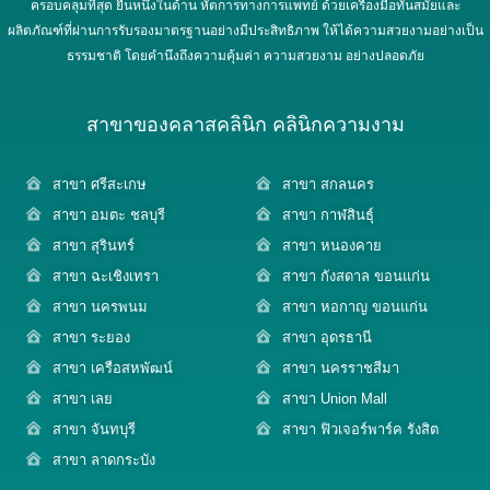
ครอบคลุมที่สุด ยืนหนึ่งในด้าน หัตการทางการแพทย์ ด้วยเครื่องมือทันสมัยและ
ผลิตภัณฑ์ที่ผ่านการรับรองมาตรฐานอย่างมีประสิทธิภาพ ให้ได้ความสวยงามอย่างเป็น
ธรรมชาติ โดยคำนึงถึงความคุ้มค่า ความสวยงาม อย่างปลอดภัย
สาขาของคลาสคลินิก คลินิกความงาม
สาขา ศรีสะเกษ
สาขา สกลนคร
สาขา อมตะ ชลบุรี
สาขา กาฬสินธุ์
สาขา สุรินทร์
สาขา หนองคาย
สาขา ฉะเชิงเทรา
สาขา กังสดาล ขอนแก่น
สาขา นครพนม
สาขา หอกาญ ขอนแก่น
สาขา ระยอง
สาขา อุดรธานี
สาขา เครือสหพัฒน์
สาขา นครราชสีมา
สาขา เลย
สาขา Union Mall
สาขา จันทบุรี
สาขา ฟิวเจอร์พาร์ค รังสิต
สาขา ลาดกระบัง