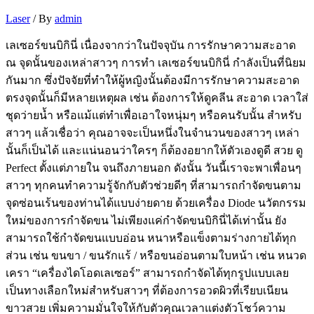
Laser
/ By
admin
เลเซอร์ขนบิกินี่ เนื่องจากว่าในปัจจุบัน การรักษาความสะอาด
ณ จุดนั้นของเหล่าสาวๆ การทำ เลเซอร์ขนบิกินี่ กำลังเป็นที่นิยม
กันมาก ซึ่งปัจจัยที่ทำให้ผู้หญิงนั้นต้องมีการรักษาความสะอาด
ตรงจุดนั้นก็มีหลายเหตุผล เช่น ต้องการให้ดูคลีน สะอาด เวลาใส่
ชุดว่ายน้ำ หรือแม้แต่ทำเพื่อเอาใจหนุ่มๆ หรือคนรับนั้น สำหรับ
สาวๆ แล้วเชื่อว่า คุณอาจจะเป็นหนึ่งในจำนวนของสาวๆ เหล่า
นั้นก็เป็นได้ และแน่นอนว่าใครๆ ก็ต้องอยากให้ตัวเองดูดี สวย ดู
Perfect ตั้งแต่ภายใน จนถึงภายนอก ดังนั้น วันนี้เราจะพาเพื่อนๆ
สาวๆ ทุกคนทำความรู้จักกับตัวช่วยดีๆ ที่สามารถกำจัดขนตาม
จุดซ่อนเร้นของท่านได้แบบง่ายดาย ด้วยเครื่อง Diode นวัตกรรม
ใหม่ของการกำจัดขน ไม่เพียงแค่กำจัดขนบิกินี่ได้เท่านั้น ยัง
สามารถใช้กำจัดขนแบบอ่อน หนาหรือแข็งตามร่างกายได้ทุก
ส่วน เช่น ขนขา / ขนรักแร้ / หรือขนอ่อนตามใบหน้า เช่น หนวด
เครา “เครื่องไดโอดเลเซอร์” สามารถกำจัดได้ทุกรูปแบบเลย
เป็นทางเลือกใหม่สำหรับสาวๆ ที่ต้องการอวดผิวที่เรียบเนียน
ขาวสวย เพิ่มความมั่นใจให้กับตัวคุณเวลาแต่งตัวโชว์ความ