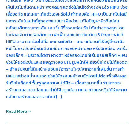
ได้ยินชื่อ “HIFU” จากทั้งรีวิวในโซเชียลมีเดีย คำบอกต่อจากเพื่อน หรือ
เห็นโปรโมชั่นตามหน้าเพจคลินิก แต่ยังไม่แน่ใจว่าจริงๆ แล้ว HIFU ช่วย
เรื่องอะไร และเหมาะกับตัวเองหรือไม่ คำตอบคือ: HIFU เป็นเทคโนโลยี
ยกกระชับใบหน้าที่ถูกออกแบบมาเพื่อช่วย แก้ไขปัญหาผิวที่หย่อน
คล้อย เสียความกระชับ และเริ่มมีริ้วรอยก่อนวัย ได้อย่างตรงจุด โดย
ไม่ต้องเจ็บตัวหรือเสียเวลาพักฟื้นเลยแม้แต่วันเดียว 5 ปัญหาหลักที่
HIFU สามารถช่วยได้คือ ยกกระชับผิว – เหมาะกับคนที่เริ่มรู้สึกว่าผิว
หน้าไม่กระชับเหมือนเดิม แก้มตก กรอบหน้าเบลอ หรือมีเหนียง ลดริ้ว
รอยเล็กๆ – บริเวณใต้ตา หางตา หรือร่องแก้มที่เริ่มมีรอยเล็กๆ HIFU
ช่วยให้ผิวตึงขึ้นและรอยดูจางลง ปรับรูปหน้าให้เรียวขึ้นโดยไม่ต้องฉีด
– สำหรับคนที่มีใบหน้าหย่อนหรือกรามใหญ่จากอายุที่เพิ่มขึ้น การทำ
HIFU อย่างสม่ำเสมอจะช่วยให้กรอบหน้าคมชัดโดยไม่ต้องพึ่งฟิลเลอ
ร์หรือโบท็อกซ์ ฟื้นฟูคอลลาเจนใต้ผิว – เมื่ออายุมากขึ้น ร่างกายจะ
สร้างคอลลาเจนน้อยลง ทำให้ผิวดูหย่อน HIFU ช่วยกระตุ้นให้ร่างกาย
กลับมาสร้างคอลลาเจนใหม่ […]
Read More »