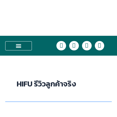
Skip
to
content
L
F
I
T
i
a
n
i
n
c
s
k
บริการของเรา
e
e
t
t
b
a
o
o
g
k
o
r
HIFU รีวิวลูกค้าจริง
k
a
m
รีวิว