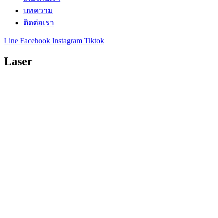
บทความ
ติดต่อเรา
Line
Facebook
Instagram
Tiktok
Laser