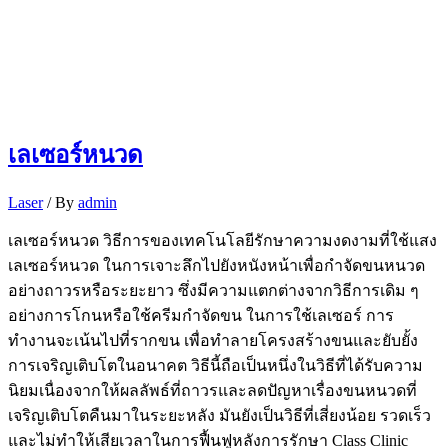
เลเซอร์หนวด
Laser
/ By
admin
เลเซอร์หนวด วิธีการของเทคโนโลยีรักษาความงดงามที่ใช้แสง
เลเซอร์หนวด ในการเจาะลึกไปยังหนังหน้าเพื่อกำจัดขนหนวด
อย่างถาวรหรือระยะยาว ซึ่งมีความแตกต่างจากวิธีการเดิม ๆ
อย่างการโกนหรือใช้ครีมกำจัดขน ในการใช้เลเซอร์ การ
ทำงานจะเน้นไปที่รากขน เพื่อทำลายโครงสร้างขนและยับยั้ง
การเจริญเติบโตในอนาคต วิธีนี้ถือเป็นหนึ่งในวิธีที่ได้รับความ
นิยมเนื่องจากให้ผลลัพธ์ที่ถาวรและลดปัญหาเรื่องขนหนวดที่
เจริญเติบโตคืนมาในระยะหลัง มันยังเป็นวิธีที่เสี่ยงน้อย รวดเร็ว
และไม่ทำให้เสียเวลาในการฟื้นฟูหลังการรักษา Class Clinic