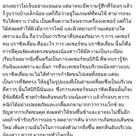
อกเลยว่าไม่เจ็บอย่างแน่นอน แต่อาจจะมีความรู้สึกที่ร้อนๆ แล้ว
ก็วูบวาบบ้างเล็กน้อย แต่ก็ถือว่าอยู่ในเกณฑ์ที่คนไข้ สามารถจะ
รับได้เพราะว่ามัน เป็นคลื่นความร้อนจากเครื่องเลเซอร์ แต่ก็ไม่
ได้ส่งผลทำให้ผิวมีอาการไหม้ และผิวหยาบกร้านแต่อย่างใด
เพราะฉะนั้น ถือว่าเป็นการรักษาที่ปลอดภัยมาก ๆ การ เลเซอร์
ขน บราซิลเลี่ยน คืออะไร การ เลเซอร์ขน บราซิลเลี่ยน นั้นก็คือ
การที่คุณจัดแต่งทรงขนของน้องสาวให้มีความเป็นระเบียบ
เรียบร้อยมากยิ่งขึ้นหรือเป็นการเลเซอร์ขนบิกินี่ ที่พวกเรารู้จัก
กันนั่นเองเพราะฉะนั้นก ารที่จะเลเซอร์ขนบริเวณน้องสาวแบบ
บราซิลเลี่ยน จะไม่ได้ทำการกำจัดขนไปเลยทั้งหมด แต่จะ
เป็นการที่จัดทรง ให้อยู่ในรูปแบบที่เป็นสามเหลี่ยมซึ่งเป็นบริเวณ
ที่สาวๆ นั้นใส่บิกินี่นั่นเอง ซึ่งการเลเซอร์ขนบราซิลเลี่ยนนั้นก็จะ
มีข้อดีดังนี้ ช่วยกำจัดเส้นขนบริเวณน้องสาว แล้วก็รอบๆ ทวาร
หนักได้อย่างปลอดภัยและเกลี้ยงเกลามากกว่าการแว็กซ์ จบ
ปัญหาการเกิดขนคุด ส่งผลทำให้ขนขึ้นช้าและอาจจะไม่ขึ้นอีก
เลยถ้าเข้ารับบริการบ่อย ๆ ลดอาการคัน จากการเกิดของเส้นขน
ใหม่ เพิ่มความมั่นใจในการแต่งตัวมากยิ่งขึ้น ลดกลิ่นอับบริเวณ
น้องสาว สาวๆ มากมายทั่วโลกนั้น