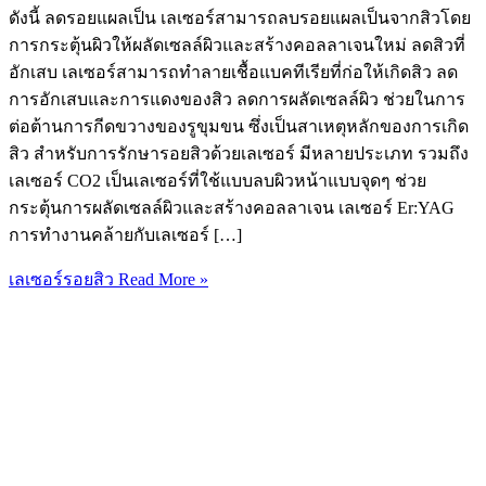
ดังนี้ ลดรอยแผลเป็น เลเซอร์สามารถลบรอยแผลเป็นจากสิวโดย
การกระตุ้นผิวให้ผลัดเซลล์ผิวและสร้างคอลลาเจนใหม่ ลดสิวที่
อักเสบ เลเซอร์สามารถทำลายเชื้อแบคทีเรียที่ก่อให้เกิดสิว ลด
การอักเสบและการแดงของสิว ลดการผลัดเซลล์ผิว ช่วยในการ
ต่อต้านการกีดขวางของรูขุมขน ซึ่งเป็นสาเหตุหลักของการเกิด
สิว สำหรับการรักษารอยสิวด้วยเลเซอร์ มีหลายประเภท รวมถึง
เลเซอร์ CO2 เป็นเลเซอร์ที่ใช้แบบลบผิวหน้าแบบจุดๆ ช่วย
กระตุ้นการผลัดเซลล์ผิวและสร้างคอลลาเจน เลเซอร์ Er:YAG
การทำงานคล้ายกับเลเซอร์ […]
เลเซอร์รอยสิว
Read More »