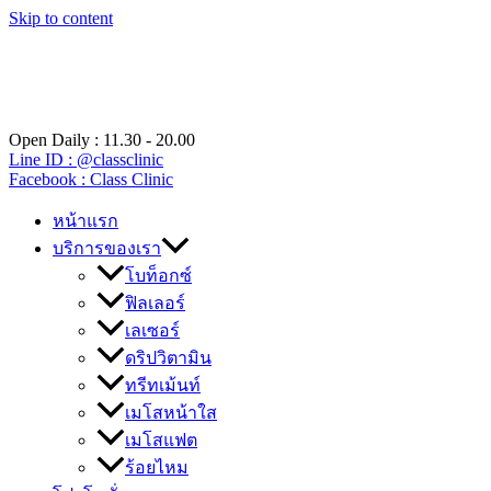
Skip to content
Open Daily : 11.30 - 20.00
Line ID : @classclinic​
Facebook : Class Clinic
หน้าแรก
บริการของเรา
โบท็อกซ์
ฟิลเลอร์
เลเซอร์
ดริปวิตามิน
ทรีทเม้นท์
เมโสหน้าใส
เมโสแฟต
ร้อยไหม