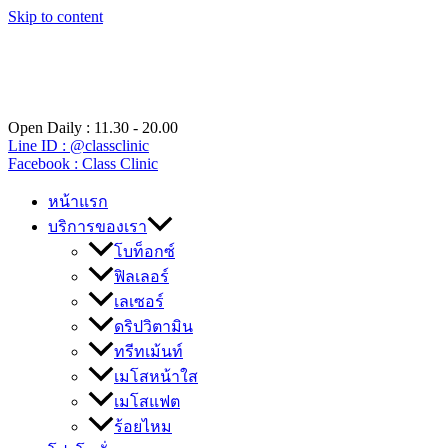
Skip to content
Open Daily : 11.30 - 20.00
Line ID : @classclinic​
Facebook : Class Clinic
หน้าแรก
บริการของเรา
โบท็อกซ์
ฟิลเลอร์
เลเซอร์
ดริปวิตามิน
ทรีทเม้นท์
เมโสหน้าใส
เมโสแฟต
ร้อยไหม