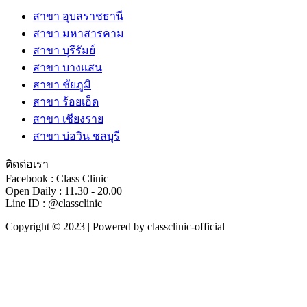
สาขา อุบลราชธานี
สาขา มหาสารคาม
สาขา บุรีรัมย์
สาขา บางแสน
สาขา ชัยภูมิ
สาขา ร้อยเอ็ด
สาขา เชียงราย
สาขา บ่อวิน ชลบุรี
ติดต่อเรา
Facebook : Class Clinic
Open Daily : 11.30 - 20.00
Line ID : @classclinic​
Copyright © 2023 | Powered by classclinic-official