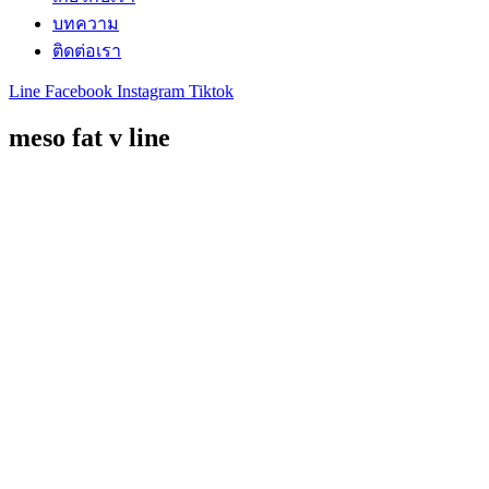
บทความ
ติดต่อเรา
Line
Facebook
Instagram
Tiktok
meso fat v line