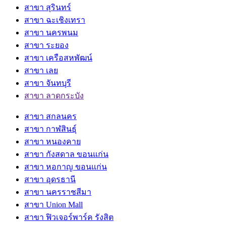
สาขา สุรินทร์
สาขา ฉะเชิงเทรา
สาขา นครพนม
สาขา ระยอง
สาขา เครือสหพัฒน์
สาขา เลย
สาขา จันทบุรี
สาขา ลาดกระบัง
สาขา สกลนคร
สาขา กาฬสินธุ์
สาขา หนองคาย
สาขา กังสดาล ขอนแก่น
สาขา หอกาญ ขอนแก่น
สาขา อุดรธานี
สาขา นครราชสีมา
สาขา Union Mall
สาขา ฟิวเจอร์พาร์ค รังสิต