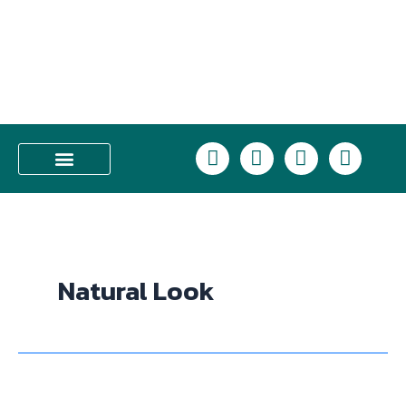
Skip
to
content
L
F
I
T
i
a
n
i
n
c
s
k
บริการของเรา
e
e
t
t
b
a
o
o
g
k
o
r
Natural Look
k
a
m
ข้อ