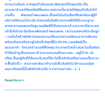
ความงามกันค่ะ หากคุณกำลังมองหาฟิลเลอร์ที่ปลอดภัย เป็น
ธรรมชาติ และให้ผลลัพธ์ที่คงทน บทความนี้จะช่วยให้คุณตัดสินใจได้
ง่ายขึ้น ฟิลเลอร์ Neuramis เป็นหนึ่งในตัวเลือกที่แพทย์และผู้ใช้
บริการให้ความไว้วางใจ ด้วยเทคโนโลยีจากเกาหลีใต้ที่มีมาตรฐาน
สากล ความปลอดภัยสูง ผลลัพธ์ที่เป็นธรรมชาติ เเละราคาที่สามารถ
เข้าถึงได้ง่าย ข้อดีของฟิลเลอร์ Neuramis 1.ความปลอดภัยระดับสูง
– เทคโนโลยี HENM ช่วยลดความเสี่ยงจากการแพ้และอาการอักเสบ
พร้อมกับกรดไฮยาลูโรนิกที่บริสุทธิ์ถึง 99.9% 2.ผลลัพธ์เป็น
ธรรมชาติ – โครงสร้างเจลที่ยืดหยุ่น กระจายตัวสม่ำเสมอ ไม่เป็นก้อน
ทำให้หน้าดูเป็นธรรมชาติ 3.ความคงทนที่เหมาะสม – อยู่ได้ 10-18
เดือน ขึ้นอยู่กับซีรี่ส์และบริเวณที่ฉีด ไม่สั้นเกินไปหรือนานจนเป็นภาระ
4.ฟื้นตัวเร็ว – สามารถกลับมาทำงานได้ในวันถัดไป มีการบวมน้อย
เหมาะกับคนที่มีไลฟ์สไตล์เร่งรีบ 5.ราคาเหมาะสม – […]
Read More »