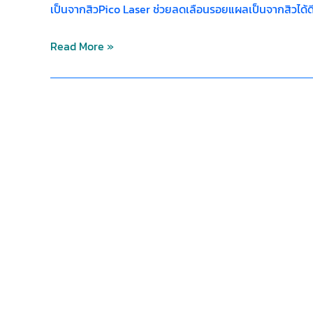
เป็นจากสิวPico Laser ช่วยลดเลือนรอยแผลเป็นจากสิวได้ดี
Read More »
รีวิว
ผลลัพธ์
Pico
Laser
ทาง
เลือก
เพื่อ
ผิว
กระจ่าง
ใส