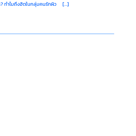
ไร? ทำไมถึงฮิตในกลุ่มคนรักผิว […]