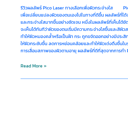
รีวิวผลลัพธ์ Pico Laser ทางเลือกเพื่อผิวกระจ่างใส Pic
เพื่อเปลี่ยนแปลงผิวของตนเองไปในทางที่ดีขึ้น ผลลัพธ์ที่ได
และกระจ่างใสมากขึ้นอย่างชัดเจน หนึ่งในผลลัพธ์ที่เห็นได้
จะเห็นได้ทันทีว่าผิวของตนเริ่มมีความกระจ่างใสขึ้นและสีผิวส
ทำให้ผิวหมองคล้ำหรือเป็นฝ้า กระ ถูกขจัดออกอย่างมีประ
ให้ผิวกระชับขึ้น ลดการหย่อนคล้อยและทำให้ผิวเต่งตึงขึ้นใ
การเสื่อมสภาพของผิวตามอายุ ผลลัพธ์ที่ดีที่สุดจากการทำ
Read More »
Pico
Laser
ช่วย
เรื่อง
อะไร
บ้าง?