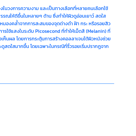
ขวางในวงการความงาม และเป็นทางเลือกที่หลายคนเลือกใช้
รรณให้ดีขึ้นในหลายๆ ด้าน ซึ่งทำให้ผิวดูอ่อนเยาว์ สดใส
หาผิวหมองคล้ำจากการสะสมของจุดด่างดำ ฝ้า กระ หรือรอยสิว
กการใช้แสงในระดับ Picosecond ที่ทำให้เม็ดสี (Melanin) ที่
างเห็นผล โดยการกระตุ้นการสร้างคอลลาเจนใต้ผิวหนังช่วย
ละดูสดใสมากขึ้น โดยเฉพาะในกรณีที่ริ้วรอยเริ่มปรากฏจาก