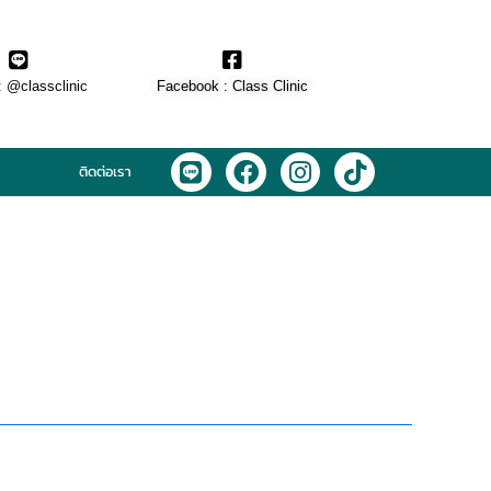
: @classclinic​
Facebook : Class Clinic
L
F
I
T
ติดต่อเรา
i
a
n
i
n
c
s
k
e
e
t
t
b
a
o
o
g
k
o
r
k
a
m