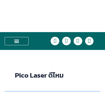
Skip
to
content
L
F
I
T
i
a
n
i
n
c
s
k
บริการของเรา
e
e
t
t
b
a
o
o
g
k
o
r
Pico Laser ดีไหม
k
a
m
Pico