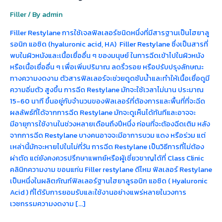
Filler
/ By
admin
Filler Restylane การใช้เจลฟิลเลอร์ชนิดหนึ่งที่มีสารฐานเป็นไฮยาลู
รอนิก แอซิด (hyaluronic acid, HA) Filler Restylane ซึ่งเป็นสารที่
พบในผิวหนังและเนื้อเยื่ออื่น ๆ ของมนุษย์ ในการฉีดเข้าไปในผิวหนัง
หรือเนื้อเยื่ออื่น ๆ เพื่อเพิ่มปริมาณ ลดริ้วรอย หรือปรับปรุงลักษณะ
ทางความงดงาม ตัวสารฟิลเลอร์จะช่วยดูดซับน้ำและทำให้เนื้อเยื่อดูมี
ความอิ่มตัว สูงขึ้น การฉีด Restylane มักจะใช้เวลาไม่นาน ประมาณ
15-60 นาที ขึ้นอยู่กับจำนวนของฟิลเลอร์ที่ต้องการและพื้นที่ที่จะฉีด
ผลลัพธ์ที่ได้จากการฉีด Restylane มักจะดูเห็นได้ทันทีและอาจจะ
มีอายุการใช้งานในช่วงหลายเดือนถึงปีหนึ่ง ก่อนที่จะต้องฉีดเติม หลัง
จากการฉีด Restylane บางคนอาจจะมีอาการบวม แดง หรือร่วม แต่
เหล่านี้มักจะหายไปในไม่กี่วัน การฉีด Restylane เป็นวิธีการที่ไม่ต้อง
ผ่าตัด แต่ยังคงควรปรึกษาแพทย์หรือผู้เชี่ยวชาญได้ที่ Class Clinic
คลินิกความงาม ขอนแก่น Filler restylane ดีไหม ฟิลเลอร์ Restylane
เป็นหนึ่งในผลิตภัณฑ์ฟิลเลอร์ฐานไฮยาลูรอนิก แอซิด ( Hyaluronic
Acid ) ที่ได้รับการยอมรับและใช้งานอย่างแพร่หลายในวงการ
เวชกรรมความงดงาม […]