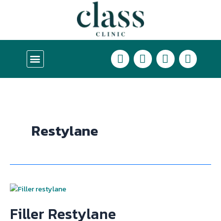
Skip
to
content
L
F
I
T
บริการของเรา
i
a
n
i
n
c
s
k
e
e
t
t
b
a
o
o
g
k
o
r
Restylane
k
a
m
Filler
Restylane
Filler Restylane