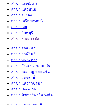
สาขา ฉะเชิงเทรา
สาขา นครพนม
สาขา ระยอง
สาขา เครือสหพัฒน์
สาขา เลย
สาขา จันทบุรี
สาขา ลาดกระบัง
สาขา สกลนคร
สาขา กาฬสินธุ์
สาขา หนองคาย
สาขา กังสดาล ขอนแก่น
สาขา หอกาญ ขอนแก่น
สาขา อุดรธานี
สาขา นครราชสีมา
สาขา Union Mall
สาขา ฟิวเจอร์พาร์ค รังสิต
สาขา อุบลราชธานี