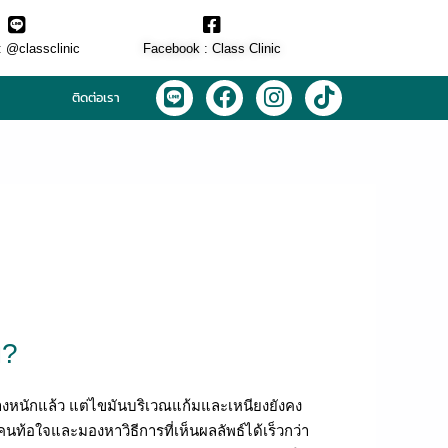
: @classclinic​
Facebook : Class Clinic
L
F
I
T
ติดต่อเรา
i
a
n
i
n
c
s
k
e
e
t
t
b
a
o
o
g
k
o
r
k
a
m
ย?
งหนักแล้ว แต่ไขมันบริเวณแก้มและเหนียงยังคง
นท้อใจและมองหาวิธีการที่เห็นผลลัพธ์ได้เร็วกว่า