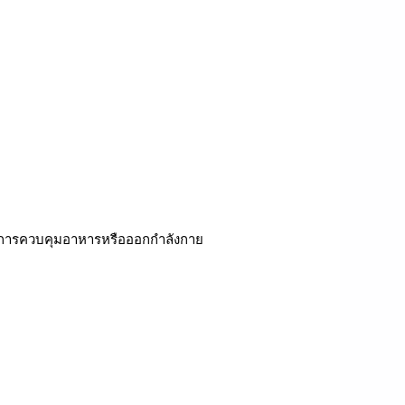
่อการควบคุมอาหารหรือออกกำลังกาย