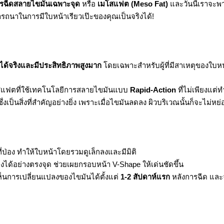
รฉีดสลายไขมันเฉพาะจุด
หรือ
เมโสแฟต (Meso Fat)
และวันนี้เราจะพ
รถนาในการมีใบหน้าเรียวเป๊ะของคุณเป็นจริงได้!
วได้จริงและมีประสิทธิภาพสูงมาก
โดยเฉพาะสำหรับผู้ที่มีสาเหตุของใบ
สแฟตที่ใช้เทคโนโลยีการสลายไขมันแบบ
Rapid-Action
ที่ไม่เพียงแต่ท
ึ่งเป็นสิ่งที่สำคัญอย่างยิ่ง เพราะเมื่อไขมันลดลง ผิวบริเวณนั้นก็จะไม
่ป่อง ทำให้ใบหน้าโดยรวมดูเล็กลงและมีมิติ
ได้อย่างตรงจุด ช่วยเผยกรอบหน้า V-Shape ให้เด่นชัดขึ้น
เห็นการเปลี่ยนแปลงของไขมันได้ตั้งแต่
1-2 สัปดาห์แรก
หลังการฉีด และจ