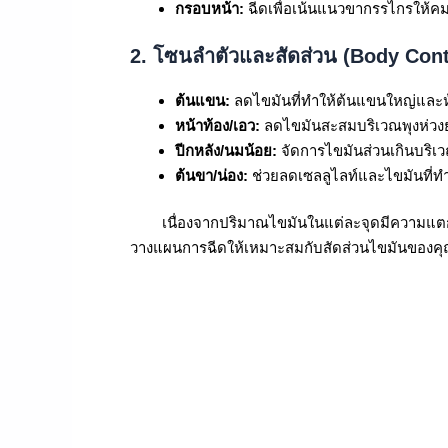
กรอบหน้า:
ฉีดเพื่อเน้นแนวขากรรไกรให้คมกร
2. โซนลำตัวและสัดส่วน (Body Con
ต้นแขน:
ลดไขมันที่ทำให้ต้นแขนใหญ่และห
หน้าท้อง/เอว:
ลดไขมันสะสมบริเวณพุงห่ว
ปีกหลัง/นมน้อย:
จัดการไขมันส่วนเกินบริเวณห
ต้นขา/น่อง:
ช่วยลดเซลลูไลท์และไขมันที่ทำใ
เนื่องจากปริมาณไขมันในแต่ละจุดมีความแตกต่างก
วางแผนการฉีดให้เหมาะสมกับสัดส่วนไขมันของค