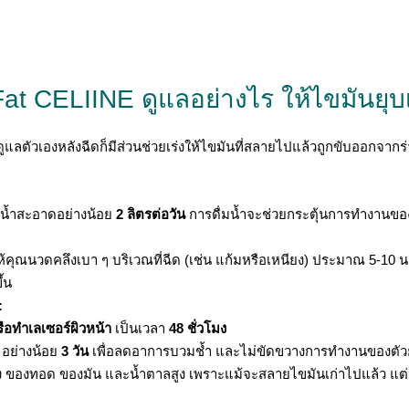
Fat CELIINE ดูแลอย่างไร ให้ไขมันยุบเร
ัวเองหลังฉีดก็มีส่วนช่วยเร่งให้ไขมันที่สลายไปแล้วถูกขับออกจากร่างก
มน้ำสะอาดอย่างน้อย
2 ลิตรต่อวัน
การดื่มน้ำจะช่วยกระตุ้นการทำงานของ
ุณนวดคลึงเบา ๆ บริเวณที่ฉีด (เช่น แก้มหรือเหนียง) ประมาณ 5-10 นา
้น
:
อทำเลเซอร์ผิวหน้า
เป็นเวลา
48 ชั่วโมง
อย่างน้อย
3 วัน
เพื่อลดอาการบวมช้ำ และไม่ขัดขวางการทำงานของตัว
นสูง ของทอด ของมัน และน้ำตาลสูง เพราะแม้จะสลายไขมันเก่าไปแล้ว แ