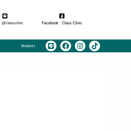
: @classclinic​
Facebook : Class Clinic
L
F
I
T
ติดต่อเรา
i
a
n
i
n
c
s
k
e
e
t
t
b
a
o
o
g
k
o
r
k
a
m