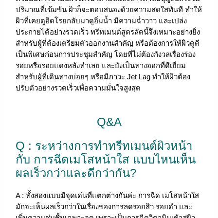
ปริมาณที่เข้มข้น ผิวก็จะตอบสนองด้วยความสดใสทันที ทำให้
ผิวที่เคยดูอิดโรยกลับมาดูอิ่มน้ำ มีความฉ่ำวาว และเปล่ง
ประกายได้อย่างรวดเร็ว ทรีทเมนต์สูตรลัดนี้จึงเหมาะอย่างยิ่ง
สำหรับผู้ที่ต้องเตรียมตัวออกงานสำคัญ หรือต้องการให้ผิวดูดี
เป็นพิเศษก่อนการประชุมสำคัญ โดยที่ไม่ต้องกังวลเรื่องร่อง
รอยหรือรอยแดงหลังทำเลย และยังเป็นทางออกที่ดีเยี่ยม
สำหรับผู้ที่เดินทางบ่อยๆ หรือมีภาวะ Jet Lag ทำให้ผิวต้อง
ปรับตัวอย่างรวดเร็วเพื่อความมั่นใจสูงสุด
Q&A
Q : ระหว่างการทำทรีทเมนต์ผิวหน้า
กับ การฉีดเมโสหน้าใส แบบไหนเห็น
ผลเร็วกว่าและดีกว่ากัน?
A : ทั้งสองแบบมีจุดเด่นที่แตกต่างกันค่ะ การฉีด เมโสหน้าใส
มักจะเห็นผลเร็วกว่าในเรื่องของการลดรอยสิว รอยดำ และ
เพิ่มความชุ่มชื้นเฉพาะจุด เพราะเป็นการฉีดวิตามินเข้าสู่ผิว