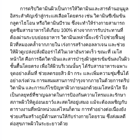
การดริปวิตามินผิวเป็นการให้วิตามินและสารต้านอนุมูล
อิสระสำคัญเข้าสู่กระแสเลือดโดยตรง เช่น วิตามินซีเข้มข้น
กลูตาไธโอน หรือวิตามินบีรวม ซึ่งจะทำให้ร่างกายสามารถ
ดูดซึมสารอาหารได้เกือบ 100% ต่างจากการรับประทานที่
ต้องผ่านระบบย่อยอาหาร วิตามินเหล่านี้จะเข้าไปช่วยฟื้นฟู
ผิวที่หมองคล้ำจากภายใน เร่งการสร้างคอลลาเจน และช่วย
ให้ผิวดูเปล่งปลั่งมีออร่าได้ในเวลาอันรวดเร็ว ขณะที่ เมโส
หน้าใส คือการฉีดวิตามินและสารบำรุงผิวสูตรเข้มข้นลงในผิว
ชั้นตื้นโดยตรง เพื่อให้ผิวบริเวณนั้นๆ ได้รับสารอาหารเฉพาะ
จุดอย่างเต็มที่ ช่วยลดรอยสิว ฝ้า กระ และเพิ่มความชุ่มชื้นได้
อย่างเร่งด่วน การผสมผสานการบำรุงจากภายในด้วยการดริป
วิตามิน และการแก้ไขปัญหาผิวภายนอกด้วยเมโสหน้าใส จึง
เป็นกลยุทธ์ที่ชาญฉลาดในการป้องกันความโทรมและรักษา
สภาพผิวให้ดูอ่อนเยาว์และสดใสอยู่เสมอ แม้จะต้องเผชิญกับ
ตารางงานที่หนักหน่วงแค่ไหนก็ตาม การทำอย่างต่อเนื่องยัง
ช่วยเสริมสร้างภูมิต้านทานให้กับร่างกายโดยรวม ซึ่งส่งผลดี
ต่อสุขภาพผิวในระยะยาวด้วย