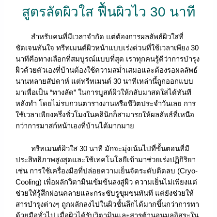
สูตรลัดผิวใส ฟื้นผิวไว 30 นาที
สำหรับคนที่มีเวลาจำกัด แต่ต้องการผลลัพธ์ผิวใสที่
ชัดเจนทันใจ ทรีทเมนต์ผิวหน้าแบบเร่งด่วนที่ใช้เวลาเพียง 30
นาทีคือทางเลือกที่สมบูรณ์แบบที่สุด เราทุกคนรู้ดีว่าการบำรุง
ผิวด้วยตัวเองที่บ้านต้องใช้ความสม่ำเสมอและต้องรอผลลัพธ์
นานหลายสัปดาห์ แต่ทรีทเมนต์ 30 นาทีเหล่านี้ถูกออกแบบ
มาเพื่อเป็น “ทางลัด” ในการบูสต์ผิวให้กลับมาสดใสได้ทันที
หลังทำ โดยไม่รบกวนตารางงานหรือชีวิตประจำวันเลย การ
ใช้เวลาเพียงครึ่งชั่วโมงในคลินิกก็สามารถให้ผลลัพธ์ที่เหนือ
กว่าการมาสก์หน้าเองที่บ้านได้มากมาย
ทรีทเมนต์ผิวใส 30 นาที มักจะมุ่งเน้นไปที่ขั้นตอนที่มี
ประสิทธิภาพสูงสุดและใช้เทคโนโลยีเข้ามาช่วยเร่งปฏิกิริยา
เช่น การใช้เครื่องมือที่ปล่อยความเย็นจัดระดับติดลบ (Cryo-
Cooling) เพื่อผลักวิตามินเข้มข้นลงสู่ผิว ความเย็นไม่เพียงแต่
ช่วยให้รู้สึกผ่อนคลายและกระชับรูขุมขนทันที แต่ยังช่วยให้
สารบำรุงต่างๆ ถูกผลักลงไปในผิวชั้นลึกได้มากขึ้นกว่าการทา
ด้วยมือทั่วไป เมื่อผิวได้รับวิตามินและสารต้านอนุมูลอิสระใน