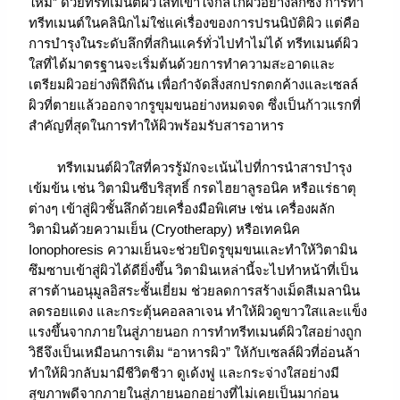
ใหม่” ด้วยทรีทเมนต์ผิวใสที่เข้าใจกลไกผิวอย่างลึกซึ้ง การทำ
ทรีทเมนต์ในคลินิกไม่ใช่แค่เรื่องของการปรนนิบัติผิว แต่คือ
การบำรุงในระดับลึกที่สกินแคร์ทั่วไปทำไม่ได้ ทรีทเมนต์ผิว
ใสที่ได้มาตรฐานจะเริ่มต้นด้วยการทำความสะอาดและ
เตรียมผิวอย่างพิถีพิถัน เพื่อกำจัดสิ่งสกปรกตกค้างและเซลล์
ผิวที่ตายแล้วออกจากรูขุมขนอย่างหมดจด ซึ่งเป็นก้าวแรกที่
สำคัญที่สุดในการทำให้ผิวพร้อมรับสารอาหาร
ทรีทเมนต์ผิวใสที่ควรรู้มักจะเน้นไปที่การนำสารบำรุง
เข้มข้น เช่น วิตามินซีบริสุทธิ์ กรดไฮยาลูรอนิค หรือแร่ธาตุ
ต่างๆ เข้าสู่ผิวชั้นลึกด้วยเครื่องมือพิเศษ เช่น เครื่องผลัก
วิตามินด้วยความเย็น (Cryotherapy) หรือเทคนิค
Ionophoresis ความเย็นจะช่วยปิดรูขุมขนและทำให้วิตามิน
ซึมซาบเข้าสู่ผิวได้ดียิ่งขึ้น วิตามินเหล่านี้จะไปทำหน้าที่เป็น
สารต้านอนุมูลอิสระชั้นเยี่ยม ช่วยลดการสร้างเม็ดสีเมลานิน
ลดรอยแดง และกระตุ้นคอลลาเจน ทำให้ผิวดูขาวใสและแข็ง
แรงขึ้นจากภายในสู่ภายนอก การทำทรีทเมนต์ผิวใสอย่างถูก
วิธีจึงเป็นเหมือนการเติม “อาหารผิว” ให้กับเซลล์ผิวที่อ่อนล้า
ทำให้ผิวกลับมามีชีวิตชีวา ดูเด้งฟู และกระจ่างใสอย่างมี
สุขภาพดีจากภายในสู่ภายนอกอย่างที่ไม่เคยเป็นมาก่อน