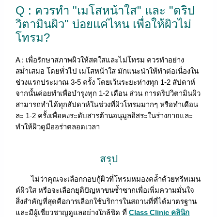
Q :
ควรทำ "เมโสหน้าใส" และ "ดริป
วิตามินผิว" บ่อยแค่ไหน เพื่อให้ผิวไม่
โทรม?
A : เพื่อรักษาสภาพผิวให้สดใสและไม่โทรม ควรทำอย่าง
สม่ำเสมอ โดยทั่วไป เมโสหน้าใส มักแนะนำให้ทำต่อเนื่องใน
ช่วงแรกประมาณ 3-5 ครั้ง โดยเว้นระยะห่างทุก 1-2 สัปดาห์
จากนั้นค่อยทำเพื่อบำรุงทุก 1-2 เดือน ส่วน การดริปวิตามินผิว
สามารถทำได้ทุกสัปดาห์ในช่วงที่ผิวโทรมมากๆ หรือทำเดือน
ละ 1-2 ครั้งเพื่อคงระดับสารต้านอนุมูลอิสระในร่างกายและ
ทำให้ผิวดูมีออร่าตลอดเวลา
สรุป
ไม่ว่าคุณจะเลือกกอบกู้ผิวที่โทรมหมองคล้ำด้วยทรีทเมน
ต์ผิวใส หรือจะเลือกยุติปัญหาขนซ้ำซากเพื่อเพิ่มความมั่นใจ
สิ่งสำคัญที่สุดคือการเลือกใช้บริการในสถานที่ที่ได้มาตรฐาน
และมีผู้เชี่ยวชาญดูแลอย่างใกล้ชิด ที่
Class Clinic
คลินิก