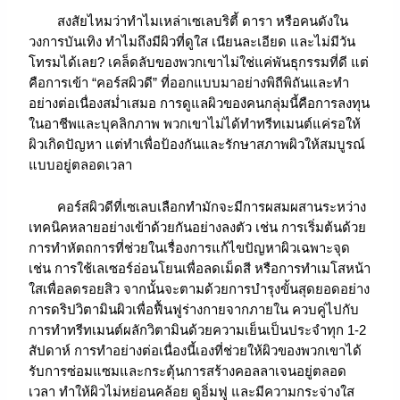
สงสัยไหมว่าทำไมเหล่าเซเลบริตี้ ดารา หรือคนดังใน
วงการบันเทิง ทำไมถึงมีผิวที่ดูใส เนียนละเอียด และไม่มีวัน
โทรมได้เลย? เคล็ดลับของพวกเขาไม่ใช่แค่พันธุกรรมที่ดี แต่
คือการเข้า “คอร์สผิวดี” ที่ออกแบบมาอย่างพิถีพิถันและทำ
อย่างต่อเนื่องสม่ำเสมอ การดูแลผิวของคนกลุ่มนี้คือการลงทุน
ในอาชีพและบุคลิกภาพ พวกเขาไม่ได้ทำทรีทเมนต์แค่รอให้
ผิวเกิดปัญหา แต่ทำเพื่อป้องกันและรักษาสภาพผิวให้สมบูรณ์
แบบอยู่ตลอดเวลา
คอร์สผิวดีที่เซเลบเลือกทำมักจะมีการผสมผสานระหว่าง
เทคนิคหลายอย่างเข้าด้วยกันอย่างลงตัว เช่น การเริ่มต้นด้วย
การทำหัตถการที่ช่วยในเรื่องการแก้ไขปัญหาผิวเฉพาะจุด
เช่น การใช้เลเซอร์อ่อนโยนเพื่อลดเม็ดสี หรือการทำเมโสหน้า
ใสเพื่อลดรอยสิว จากนั้นจะตามด้วยการบำรุงขั้นสุดยอดอย่าง
การดริปวิตามินผิวเพื่อฟื้นฟูร่างกายจากภายใน ควบคู่ไปกับ
การทำทรีทเมนต์ผลักวิตามินด้วยความเย็นเป็นประจำทุก 1-2
สัปดาห์ การทำอย่างต่อเนื่องนี้เองที่ช่วยให้ผิวของพวกเขาได้
รับการซ่อมแซมและกระตุ้นการสร้างคอลลาเจนอยู่ตลอด
เวลา ทำให้ผิวไม่หย่อนคล้อย ดูอิ่มฟู และมีความกระจ่างใส