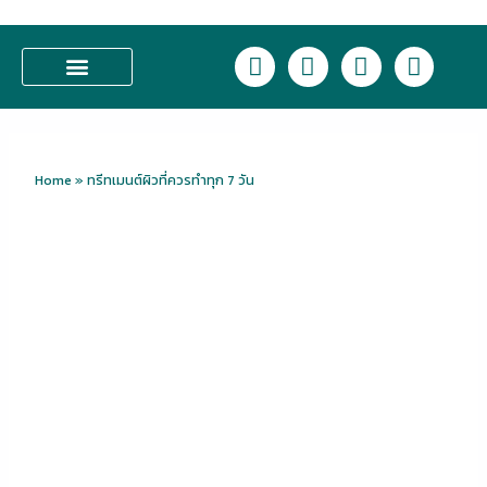
Skip
to
L
F
I
T
content
i
a
n
i
n
c
s
k
บริการของเรา
e
e
t
t
b
a
o
o
g
k
Home
»
ทรีทเมนต์ผิวที่ควรทำทุก 7 วัน
o
r
k
a
m