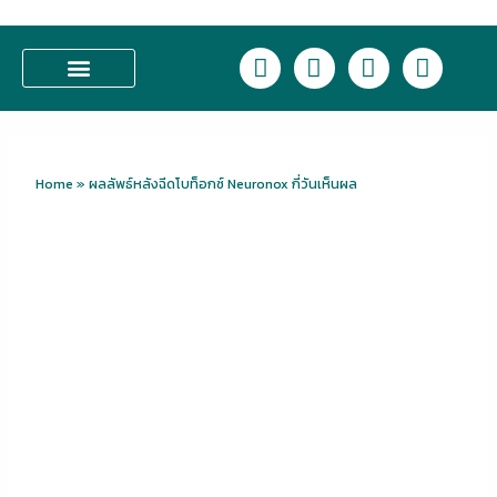
Skip
to
L
F
I
T
content
i
a
n
i
n
c
s
k
บริการของเรา
e
e
t
t
b
a
o
o
g
k
Home
»
ผลลัพธ์หลังฉีดโบท็อกซ์ Neuronox กี่วันเห็นผล
o
r
k
a
m