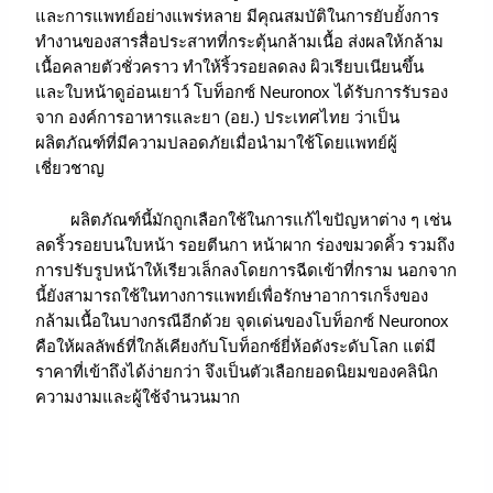
และการแพทย์อย่างแพร่หลาย มีคุณสมบัติในการยับยั้งการ
ทำงานของสารสื่อประสาทที่กระตุ้นกล้ามเนื้อ ส่งผลให้กล้าม
เนื้อคลายตัวชั่วคราว ทำให้ริ้วรอยลดลง ผิวเรียบเนียนขึ้น
และใบหน้าดูอ่อนเยาว์ โบท็อกซ์ Neuronox ได้รับการรับรอง
จาก องค์การอาหารและยา (อย.) ประเทศไทย ว่าเป็น
ผลิตภัณฑ์ที่มีความปลอดภัยเมื่อนำมาใช้โดยแพทย์ผู้
เชี่ยวชาญ
ผลิตภัณฑ์นี้มักถูกเลือกใช้ในการแก้ไขปัญหาต่าง ๆ เช่น
ลดริ้วรอยบนใบหน้า รอยตีนกา หน้าผาก ร่องขมวดคิ้ว รวมถึง
การปรับรูปหน้าให้เรียวเล็กลงโดยการฉีดเข้าที่กราม นอกจาก
นี้ยังสามารถใช้ในทางการแพทย์เพื่อรักษาอาการเกร็งของ
กล้ามเนื้อในบางกรณีอีกด้วย จุดเด่นของโบท็อกซ์ Neuronox
คือให้ผลลัพธ์ที่ใกล้เคียงกับโบท็อกซ์ยี่ห้อดังระดับโลก แต่มี
ราคาที่เข้าถึงได้ง่ายกว่า จึงเป็นตัวเลือกยอดนิยมของคลินิก
ความงามและผู้ใช้จำนวนมาก