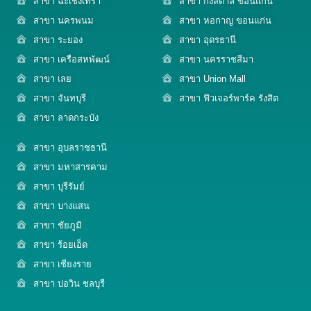
สาขา ฉะเชิงเทรา
สาขา กังสดาล ขอนแก่น
สาขา นครพนม
สาขา หอกาญ ขอนแก่น
สาขา ระยอง
สาขา อุดรธานี
สาขา เครือสหพัฒน์
สาขา นครราชสีมา
สาขา เลย
สาขา Union Mall
สาขา จันทบุรี
สาขา ฟิวเจอร์พาร์ค รังสิต
สาขา ลาดกระบัง
สาขา อุบลราชธานี
สาขา มหาสารคาม
สาขา บุรีรัมย์
สาขา บางแสน
สาขา ชัยภูมิ
สาขา ร้อยเอ็ด
สาขา เชียงราย
สาขา บ่อวิน ชลบุรี