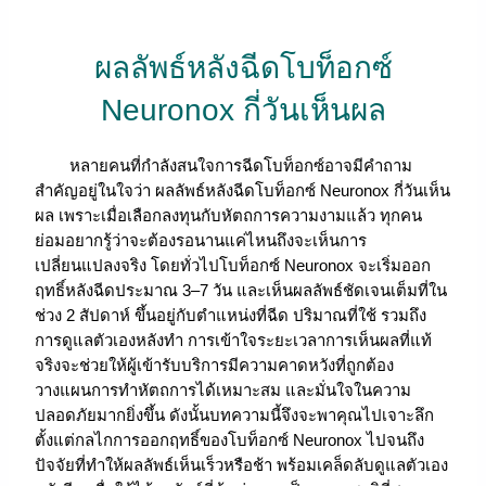
ผลลัพธ์หลังฉีดโบท็อกซ์
Neuronox กี่วันเห็นผล
หลายคนที่กำลังสนใจการฉีดโบท็อกซ์อาจมีคำถาม
สำคัญอยู่ในใจว่า ผลลัพธ์หลังฉีดโบท็อกซ์ Neuronox กี่วันเห็น
ผล เพราะเมื่อเลือกลงทุนกับหัตถการความงามแล้ว ทุกคน
ย่อมอยากรู้ว่าจะต้องรอนานแค่ไหนถึงจะเห็นการ
เปลี่ยนแปลงจริง โดยทั่วไปโบท็อกซ์ Neuronox จะเริ่มออก
ฤทธิ์หลังฉีดประมาณ 3–7 วัน และเห็นผลลัพธ์ชัดเจนเต็มที่ใน
ช่วง 2 สัปดาห์ ขึ้นอยู่กับตำแหน่งที่ฉีด ปริมาณที่ใช้ รวมถึง
การดูแลตัวเองหลังทำ การเข้าใจระยะเวลาการเห็นผลที่แท้
จริงจะช่วยให้ผู้เข้ารับบริการมีความคาดหวังที่ถูกต้อง
วางแผนการทำหัตถการได้เหมาะสม และมั่นใจในความ
ปลอดภัยมากยิ่งขึ้น ดังนั้นบทความนี้จึงจะพาคุณไปเจาะลึก
ตั้งแต่กลไกการออกฤทธิ์ของโบท็อกซ์ Neuronox ไปจนถึง
ปัจจัยที่ทำให้ผลลัพธ์เห็นเร็วหรือช้า พร้อมเคล็ดลับดูแลตัวเอง