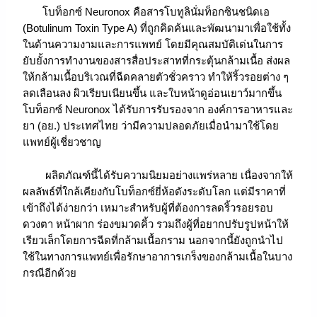
โบท็อกซ์ Neuronox คือสารโบทูลินั่มท็อกซินชนิดเอ
(Botulinum Toxin Type A) ที่ถูกคิดค้นและพัฒนามาเพื่อใช้ทั้ง
ในด้านความงามและการแพทย์ โดยมีคุณสมบัติเด่นในการ
ยับยั้งการทำงานของสารสื่อประสาทที่กระตุ้นกล้ามเนื้อ ส่งผล
ให้กล้ามเนื้อบริเวณที่ฉีดคลายตัวชั่วคราว ทำให้ริ้วรอยต่าง ๆ
ลดเลือนลง ผิวเรียบเนียนขึ้น และใบหน้าดูอ่อนเยาว์มากขึ้น
โบท็อกซ์ Neuronox ได้รับการรับรองจาก องค์การอาหารและ
ยา (อย.) ประเทศไทย ว่ามีความปลอดภัยเมื่อนำมาใช้โดย
แพทย์ผู้เชี่ยวชาญ
ผลิตภัณฑ์นี้ได้รับความนิยมอย่างแพร่หลาย เนื่องจากให้
ผลลัพธ์ที่ใกล้เคียงกับโบท็อกซ์ยี่ห้อดังระดับโลก แต่มีราคาที่
เข้าถึงได้ง่ายกว่า เหมาะสำหรับผู้ที่ต้องการลดริ้วรอยรอบ
ดวงตา หน้าผาก ร่องขมวดคิ้ว รวมถึงผู้ที่อยากปรับรูปหน้าให้
เรียวเล็กโดยการฉีดที่กล้ามเนื้อกราม นอกจากนี้ยังถูกนำไป
ใช้ในทางการแพทย์เพื่อรักษาอาการเกร็งของกล้ามเนื้อในบาง
กรณีอีกด้วย