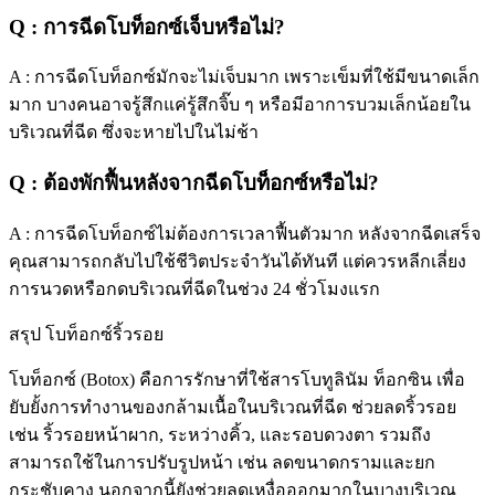
Q : การฉีดโบท็อกซ์เจ็บหรือไม่?
A : การฉีดโบท็อกซ์มักจะไม่เจ็บมาก เพราะเข็มที่ใช้มีขนาดเล็ก
มาก บางคนอาจรู้สึกแค่รู้สึกจิ๊บ ๆ หรือมีอาการบวมเล็กน้อยใน
บริเวณที่ฉีด ซึ่งจะหายไปในไม่ช้า
Q : ต้องพักฟื้นหลังจากฉีดโบท็อกซ์หรือไม่?
A : การฉีดโบท็อกซ์ไม่ต้องการเวลาฟื้นตัวมาก หลังจากฉีดเสร็จ
คุณสามารถกลับไปใช้ชีวิตประจำวันได้ทันที แต่ควรหลีกเลี่ยง
การนวดหรือกดบริเวณที่ฉีดในช่วง 24 ชั่วโมงแรก
สรุป โบท็อกซ์ริ้วรอย
โบท็อกซ์ (Botox) คือการรักษาที่ใช้สารโบทูลินัม ท็อกซิน เพื่อ
ยับยั้งการทำงานของกล้ามเนื้อในบริเวณที่ฉีด ช่วยลดริ้วรอย
เช่น ริ้วรอยหน้าผาก, ระหว่างคิ้ว, และรอบดวงตา รวมถึง
สามารถใช้ในการปรับรูปหน้า เช่น ลดขนาดกรามและยก
กระชับคาง นอกจากนี้ยังช่วยลดเหงื่อออกมากในบางบริเวณ