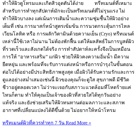
ทำให้ผิวดูโทรมและเกิดสิวอุดตันได้ง่าย ทรีทเมนต์ที่เหมาะ
สำหรับการทำทุกสัปดาห์มักจะเป็นทรีทเมนต์ที่ไม่รุนแรง ไม่
ทำให้ผิวบางลง แต่เน้นการเติมน้ำและความชุ่มชื้นให้ผิวอย่าง
เต็มที่ เช่น การมาสก์หน้าสูตรเข้มข้น การนวดกระตุ้นการไหล
เวียนโลหิต หรือ การผลักวิตามินด้วยความเย็น (Cryo) ทรีทเมนต์
เหล่านี้ใช้เวลาไม่นาน ไม่ต้องพักฟื้น แต่ให้ผลลัพธ์ในการบูสต์ผิว
ที่รวดเร็วและสังเกตได้จริง การทำสัปดาห์ละครั้งจึงเป็นเหมือน
การให้ “อาหารเสริม” แก่ผิว ช่วยให้ผิวคงความอิ่มน้ำ มีความ
ยืดหยุ่น และพร้อมที่จะรับการแต่งหน้าหรือการบำรุงในขั้นตอน
ต่อไปได้อย่างมีประสิทธิภาพสูงสุด เมื่อผิวได้รับความรักและการ
ดูแลอย่างสม่ำเสมอเช่นนี้ ผิวของคุณก็จะดูใส สุขภาพดี มีชีวิต
ชีวาอยู่ตลอดเวลา ไม่ว่าจะเจอกับสภาวะแวดล้อมที่โหดร้ายแค่
ไหนก็ตาม ทำให้คุณเป็นเจ้าของผิวที่สวยใสได้ทุกวันอย่าง
แท้จริง และยังช่วยเสริมให้ผิวทนทานต่อมลภาวะและสภาพ
อากาศที่เปลี่ยนแปลงได้ดีขึ้นด้วย ไม่อยากให้หน้าโทรม
ทรีทเมนต์ผิวที่ควรทำทุก 7 วัน
Read More »