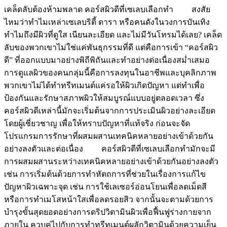
เคล็ดลับต้องห้ามพลาด คอร์สผิวดีที่เซเลบเลือกทำ สงสัย
ไหมว่าทำไมเหล่าเซเลบริตี้ ดารา หรือคนดังในวงการบันเทิง
ทำไมถึงมีผิวที่ดูใส เนียนละเอียด และไม่มีวันโทรมได้เลย? เคล็ด
ลับของพวกเขาไม่ใช่แค่พันธุกรรมที่ดี แต่คือการเข้า “คอร์สผิว
ดี” ที่ออกแบบมาอย่างพิถีพิถันและทำอย่างต่อเนื่องสม่ำเสมอ
การดูแลผิวของคนกลุ่มนี้คือการลงทุนในอาชีพและบุคลิกภาพ
พวกเขาไม่ได้ทำทรีทเมนต์แค่รอให้ผิวเกิดปัญหา แต่ทำเพื่อ
ป้องกันและรักษาสภาพผิวให้สมบูรณ์แบบอยู่ตลอดเวลา ซึ่ง
คอร์สผิวดีเหล่านี้มักจะเริ่มต้นจากการประเมินผิวอย่างละเอียด
โดยผู้เชี่ยวชาญ เพื่อให้ทราบปัญหาที่แท้จริง ก่อนจะจัด
โปรแกรมการรักษาที่ผสมผสานเทคนิคหลายอย่างเข้าด้วยกัน
อย่างลงตัวและต่อเนื่อง คอร์สผิวดีที่เซเลบเลือกทำมักจะมี
การผสมผสานระหว่างเทคนิคหลายอย่างเข้าด้วยกันอย่างลงตัว
เช่น การเริ่มต้นด้วยการทำหัตถการที่ช่วยในเรื่องการแก้ไข
ปัญหาผิวเฉพาะจุด เช่น การใช้เลเซอร์อ่อนโยนเพื่อลดเม็ดสี
หรือการทำเมโสหน้าใสเพื่อลดรอยสิว จากนั้นจะตามด้วยการ
บำรุงขั้นสุดยอดอย่างการดริปวิตามินผิวเพื่อฟื้นฟูร่างกายจาก
ภายใน ควบคู่ไปกับการทำทรีทเมนต์ผลักวิตามินด้วยความเย็น