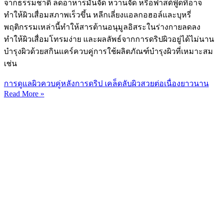
จากธรรมชาติ ลดอาหารมันจัด หวานจัด หรือฟาสต์ฟู้ดที่อาจ
ทำให้ผิวเสื่อมสภาพเร็วขึ้น หลีกเลี่ยงแอลกอฮอล์และบุหรี่
พฤติกรรมเหล่านี้ทำให้สารต้านอนุมูลอิสระในร่างกายลดลง
ทำให้ผิวเสื่อมโทรมง่าย และผลลัพธ์จากการดริปผิวอยู่ได้ไม่นาน
บำรุงผิวด้วยสกินแคร์ควบคู่การใช้ผลิตภัณฑ์บำรุงผิวที่เหมาะสม
เช่น
การดูแลผิวควบคู่หลังการดริป เคล็ดลับผิวสวยต่อเนื่องยาวนาน
Read More »