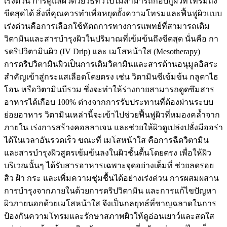
เร่งด่วน การดูแลผิวด้วยวิธีทั่วไปไม่สามารถกอบกู้ผิวที่โทรมถึง
ขีดสุดได้ สิ่งที่คุณควรทำเพื่อหยุดยั้งความโทรมและฟื้นฟูผิวแบบ
เร่งด่วนคือการเลือกใช้หัตถการทางการแพทย์ที่สามารถเติม
วิตามินและสารบำรุงผิวในปริมาณที่เข้มข้นถึงขีดสุด นั่นคือ กา
รดริปวิตามินผิว (IV Drip) และ เมโสหน้าใส (Mesotherapy)
การดริปวิตามินผิวเป็นการเติมวิตามินและสารต้านอนุมูลอิสระ
สำคัญเข้าสู่กระแสเลือดโดยตรง เช่น วิตามินซีเข้มข้น กลูตาไธ
โอน หรือวิตามินบีรวม ซึ่งจะทำให้ร่างกายสามารถดูดซึมสาร
อาหารได้เกือบ 100% ต่างจากการรับประทานที่ต้องผ่านระบบ
ย่อยอาหาร วิตามินเหล่านี้จะเข้าไปช่วยฟื้นฟูผิวที่หมองคล้ำจาก
ภายใน เร่งการสร้างคอลลาเจน และช่วยให้ผิวดูเปล่งปลั่งมีออร่า
ได้ในเวลาอันรวดเร็ว ขณะที่ เมโสหน้าใส คือการฉีดวิตามิน
และสารบำรุงผิวสูตรเข้มข้นลงในผิวชั้นตื้นโดยตรง เพื่อให้ผิว
บริเวณนั้นๆ ได้รับสารอาหารเฉพาะจุดอย่างเต็มที่ ช่วยลดรอย
สิว ฝ้า กระ และเพิ่มความชุ่มชื้นได้อย่างเร่งด่วน การผสมผสาน
การบำรุงจากภายในด้วยการดริปวิตามิน และการแก้ไขปัญหา
ผิวภายนอกด้วยเมโสหน้าใส จึงเป็นกลยุทธ์ที่ชาญฉลาดในการ
ป้องกันความโทรมและรักษาสภาพผิวให้ดูอ่อนเยาว์และสดใส