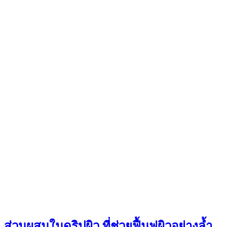
ส่วนผสมในดริปผิว ที่ช่วยฟื้นฟูผิวอย่างล้ำ