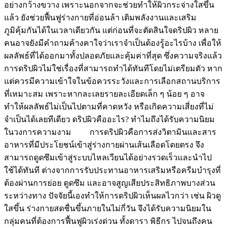
อย่างกว้างขวาง เพราะนอกจากจะช่วยทำให้ผิวกระจ่างใสขึ้น
แล้ว ยังช่วยฟื้นฟูร่างกายที่อ่อนล้า เติมพลังงานและเสริม
ภูมิคุ้มกันได้ในเวลาเดียวกัน แต่ก่อนที่จะตัดสินใจดริปผิว หลาย
คนอาจยังมีคำถามค้างคาใจว่าเราจำเป็นต้องรู้อะไรบ้าง เพื่อให้
ผลลัพธ์ที่ได้ออกมาทั้งปลอดภัยและคุ้มค่าที่สุด ซึ่งความจริงแล้ว
การดริปผิวไม่ใช่เรื่องที่สามารถทำได้ทันทีโดยไม่เตรียมตัว หาก
แต่ควรมีความเข้าใจในข้อควรระวังและการเลือกสถานบริการ
ที่เหมาะสม เพราะหากละเลยรายละเอียดเล็ก ๆ น้อย ๆ อาจ
ทำให้ผลลัพธ์ไม่เป็นไปตามที่คาดหวัง หรือเกิดความเสี่ยงที่ไม่
จำเป็นได้เลยทีเดียว ดริปผิวคืออะไร? ทำไมถึงได้รับความนิยม
ในวงการความงาม การดริปผิวคือการส่งวิตามินและสาร
อาหารที่มีประโยชน์เข้าสู่ร่างกายผ่านเส้นเลือดโดยตรง จึง
สามารถดูดซึมเข้าสู่ระบบไหลเวียนได้อย่างรวดเร็วและนำไป
ใช้ได้ทันที ต่างจากการรับประทานอาหารเสริมหรือครีมบำรุงที่
ต้องผ่านการย่อย ดูดซึม และอาจสูญเสียประสิทธิภาพบางส่วน
ระหว่างทาง ปัจจัยนี้เองทำให้การดริปผิวเห็นผลไวกว่า เช่น ผิวดู
ใสขึ้น ร่างกายสดชื่นขึ้นภายในไม่กี่วัน จึงได้รับความนิยมใน
กลุ่มคนที่ต้องการฟื้นฟูผิวเร่งด่วน ทั้งดารา พิธีกร ไปจนถึงคน