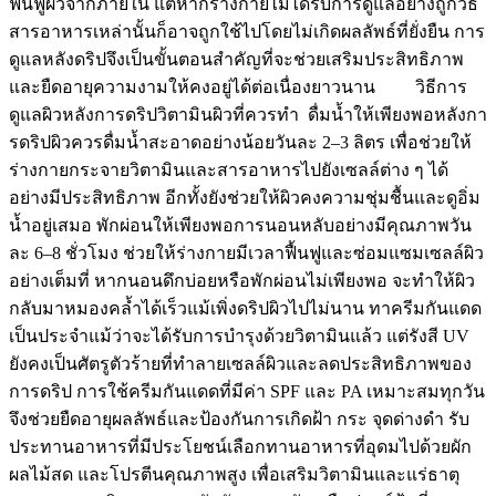
ฟื้นฟูผิวจากภายใน แต่หากร่างกายไม่ได้รับการดูแลอย่างถูกวิธี
สารอาหารเหล่านั้นก็อาจถูกใช้ไปโดยไม่เกิดผลลัพธ์ที่ยั่งยืน การ
ดูแลหลังดริปจึงเป็นขั้นตอนสำคัญที่จะช่วยเสริมประสิทธิภาพ
และยืดอายุความงามให้คงอยู่ได้ต่อเนื่องยาวนาน วิธีการ
ดูแลผิวหลังการดริปวิตามินผิวที่ควรทำ ดื่มน้ำให้เพียงพอหลังกา
รดริปผิวควรดื่มน้ำสะอาดอย่างน้อยวันละ 2–3 ลิตร เพื่อช่วยให้
ร่างกายกระจายวิตามินและสารอาหารไปยังเซลล์ต่าง ๆ ได้
อย่างมีประสิทธิภาพ อีกทั้งยังช่วยให้ผิวคงความชุ่มชื้นและดูอิ่ม
น้ำอยู่เสมอ พักผ่อนให้เพียงพอการนอนหลับอย่างมีคุณภาพวัน
ละ 6–8 ชั่วโมง ช่วยให้ร่างกายมีเวลาฟื้นฟูและซ่อมแซมเซลล์ผิว
อย่างเต็มที่ หากนอนดึกบ่อยหรือพักผ่อนไม่เพียงพอ จะทำให้ผิว
กลับมาหมองคล้ำได้เร็วแม้เพิ่งดริปผิวไปไม่นาน ทาครีมกันแดด
เป็นประจำแม้ว่าจะได้รับการบำรุงด้วยวิตามินแล้ว แต่รังสี UV
ยังคงเป็นศัตรูตัวร้ายที่ทำลายเซลล์ผิวและลดประสิทธิภาพของ
การดริป การใช้ครีมกันแดดที่มีค่า SPF และ PA เหมาะสมทุกวัน
จึงช่วยยืดอายุผลลัพธ์และป้องกันการเกิดฝ้า กระ จุดด่างดำ รับ
ประทานอาหารที่มีประโยชน์เลือกทานอาหารที่อุดมไปด้วยผัก
ผลไม้สด และโปรตีนคุณภาพสูง เพื่อเสริมวิตามินและแร่ธาตุ