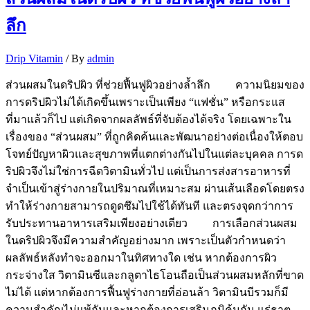
ลึก
Drip Vitamin
/ By
admin
ส่วนผสมในดริปผิว ที่ช่วยฟื้นฟูผิวอย่างล้ำลึก ความนิยมของ
การดริปผิวไม่ได้เกิดขึ้นเพราะเป็นเพียง “แฟชั่น” หรือกระแส
ที่มาแล้วก็ไป แต่เกิดจากผลลัพธ์ที่จับต้องได้จริง โดยเฉพาะใน
เรื่องของ “ส่วนผสม” ที่ถูกคิดค้นและพัฒนาอย่างต่อเนื่องให้ตอบ
โจทย์ปัญหาผิวและสุขภาพที่แตกต่างกันไปในแต่ละบุคคล การด
ริปผิวจึงไม่ใช่การฉีดวิตามินทั่วไป แต่เป็นการส่งสารอาหารที่
จำเป็นเข้าสู่ร่างกายในปริมาณที่เหมาะสม ผ่านเส้นเลือดโดยตรง
ทำให้ร่างกายสามารถดูดซึมไปใช้ได้ทันที และตรงจุดกว่าการ
รับประทานอาหารเสริมเพียงอย่างเดียว การเลือกส่วนผสม
ในดริปผิวจึงมีความสำคัญอย่างมาก เพราะเป็นตัวกำหนดว่า
ผลลัพธ์หลังทำจะออกมาในทิศทางใด เช่น หากต้องการผิว
กระจ่างใส วิตามินซีและกลูตาไธโอนถือเป็นส่วนผสมหลักที่ขาด
ไม่ได้ แต่หากต้องการฟื้นฟูร่างกายที่อ่อนล้า วิตามินบีรวมก็มี
ความสำคัญไม่แพ้กันและหากต้องการเสริมภูมิคุ้มกัน แร่ธาตุ