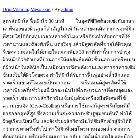
Drip Vitamin
,
Meso skin
/ By
admin
สูตรลัดผิวใส ฟื้นผิวไว 30 นาที ในยุคที่ชีวิตต้องแข่งกับเวลา
นาทีทองของผิวคุณก็สำคัญไม่แพ้กัน หลายคนคิดว่าการจะมีผิว
ที่สวยใสได้ต้องทุ่มเวลาหลายชั่วโมง หรือต้องทำหัตถการที่ใช้
เวลานานและต้องพักฟื้น แต่จริงๆ แล้วมีสูตรลัดที่ช่วยให้ผิวคุณ
รีเซ็ตความสดใสได้ภายในเวลาเพียง 30 นาทีเท่านั้น การบำรุง
ผิวหน้าด้วยตัวเองที่บ้านอาจให้ผลลัพธ์แค่ผิวชั้นนอก แต่ทรีทเมน
ต์ผิวหน้าในคลินิกเป็นเหมือนการฉีดพลังงานและสารอาหารเข้ม
ข้นลงไปใต้ผิวโดยตรง ทำให้ผิวได้รับการฟื้นฟูอย่างล้ำลึกและ
รวดเร็วอย่างที่ไม่เคยเป็นมาก่อน ทรีทเมนต์สูตรลัดที่ใช้
เวลาเพียงครึ่งชั่วโมงนี้ มักจะเน้นไปที่กระบวนการที่ตรงจุดและ
รวดเร็ว เช่น การผลักวิตามินเข้มข้นด้วยเครื่องมือพิเศษที่ใช้
ความเย็นจัด (Cryo-Cooling) หรือการใช้มาสก์สูตรพรีเมียมที่มี
สารออกฤทธิ์สูง ซึ่งความเย็นจะช่วยกระชับรูขุมขนทันที ทำให้
ผิวดูเรียบเนียนขึ้น และยังช่วยผลักวิตามินให้ซึมลึกเข้าสู่ผิวได้ดี
กว่าการทาครีมทั่วไป ทำให้ผิวที่เคยโทรม หมองคล้ำ จากการ
พักผ่อนน้อย หรือเผชิญมลภาวะ กลับมาดูอิ่มน้ำ สดใส และมีออ