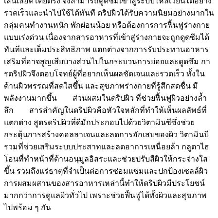
เส้นเลือดโดยตรง จึงสามารถดูดซึมเข้าสู่ระบบไหลเวียนได้อย่าง
รวดเร็วและนำไปใช้ได้ทันที ดริปผิวได้รับความนิยมอย่างมากใน
กลุ่มคนทำงานหนัก พักผ่อนน้อย หรือต้องการการฟื้นฟูร่างกาย
แบบเร่งด่วน เนื่องจากสารอาหารที่เข้าสู่ร่างกายจะถูกดูดซึมได้
ทันทีและเต็มประสิทธิภาพ แตกต่างจากการรับประทานอาหาร
เสริมที่อาจสูญเสียบางส่วนไปในกระบวนการย่อยและดูดซึม กา
รดริปผิวจึงตอบโจทย์ผู้ที่อยากเห็นผลชัดเจนและรวดเร็ว ทั้งใน
ด้านผิวพรรณที่สดใสขึ้น และสุขภาพร่างกายที่รู้สึกสดชื่น มี
พลังงานมากขึ้น ส่วนผสมในดริปผิว ที่ช่วยฟื้นฟูผิวอย่างล้ำ
ลึก สารสำคัญในดริปผิวคือหัวใจหลักที่ทำให้เห็นผลลัพธ์ที่
แตกต่าง สูตรดริปผิวที่ดีมักประกอบไปด้วยวิตามินซีซึ่งช่วย
กระตุ้นการสร้างคอลลาเจนและลดการอักเสบของผิว วิตามินบี
รวมที่ช่วยเสริมระบบประสาทและลดอาการเหนื่อยล้า กลูตาไธ
โอนที่ทำหน้าที่ต้านอนุมูลอิสระและช่วยปรับสีผิวให้กระจ่างใส
ขึ้น รวมถึงแร่ธาตุที่จำเป็นต่อการซ่อมแซมและปกป้องเซลล์ผิว
การผสมผสานของสารอาหารเหล่านี้ทำให้ดริปผิวมีประโยชน์
มากกว่าการดูแลผิวทั่วไป เพราะช่วยฟื้นฟูได้ทั้งผิวและสุขภาพ
ไปพร้อม ๆ กัน