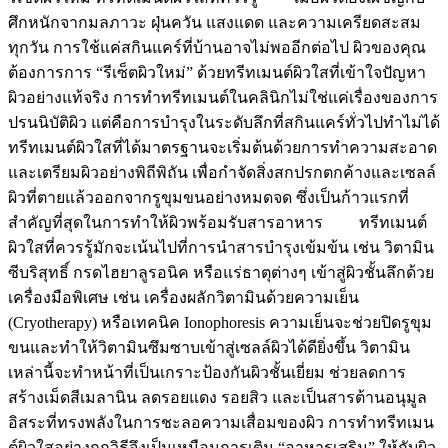
ศึกหนักจากมลภาวะ ฝุ่นควัน แสงแดด และความเครียดสะสม
ทุกวัน การใช้แค่สกินแคร์ที่บ้านอาจไม่พออีกต่อไป ผิวของคุณ
ต้องการการ “รีเซ็ตผิวใหม่” ด้วยทรีทเมนต์ผิวใสที่เข้าใจปัญหา
ผิวอย่างแท้จริง การทำทรีทเมนต์ในคลินิกไม่ใช่แค่เรื่องของการ
ปรนนิบัติผิว แต่คือการบำรุงในระดับลึกที่สกินแคร์ทั่วไปทำไม่ได้
ทรีทเมนต์ผิวใสที่ได้มาตรฐานจะเริ่มต้นด้วยการทำความสะอาด
และเตรียมผิวอย่างพิถีพิถัน เพื่อกำจัดสิ่งสกปรกตกค้างและเซลล์
ผิวที่ตายแล้วออกจากรูขุมขนอย่างหมดจด ซึ่งเป็นก้าวแรกที่
สำคัญที่สุดในการทำให้ผิวพร้อมรับสารอาหาร ทรีทเมนต์
ผิวใสที่ควรรู้มักจะเน้นไปที่การนำสารบำรุงเข้มข้น เช่น วิตามิน
ซีบริสุทธิ์ กรดไฮยาลูรอนิค หรือแร่ธาตุต่างๆ เข้าสู่ผิวชั้นลึกด้วย
เครื่องมือพิเศษ เช่น เครื่องผลักวิตามินด้วยความเย็น
(Cryotherapy) หรือเทคนิค Ionophoresis ความเย็นจะช่วยปิดรูขุม
ขนและทำให้วิตามินซึมซาบเข้าสู่เซลล์ผิวได้ดียิ่งขึ้น วิตามิน
เหล่านี้จะทำหน้าที่เป็นเกราะป้องกันผิวชั้นเยี่ยม ช่วยลดการ
สร้างเม็ดสีเมลานิน ลดรอยแดง รอยสิว และเป็นสารต้านอนุมูล
อิสระที่ทรงพลังในการชะลอความเสื่อมของผิว การทำทรีทเมน
ต์ผิวใสอย่างถูกวิธีจึงเป็นเหมือนการเติม “อาหารเสริม” ให้กับผิว