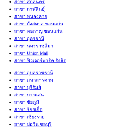
สาขา สกลนคร
สาขา กาฬสินธุ์
สาขา หนองคาย
สาขา กังสดาล ขอนแก่น
สาขา หอกาญ ขอนแก่น
สาขา อุดรธานี
สาขา นครราชสีมา
สาขา Union Mall
สาขา ฟิวเจอร์พาร์ค รังสิต
สาขา อุบลราชธานี
สาขา มหาสารคาม
สาขา บุรีรัมย์
สาขา บางแสน
สาขา ชัยภูมิ
สาขา ร้อยเอ็ด
สาขา เชียงราย
สาขา บ่อวิน ชลบุรี