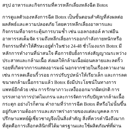
สรุป อาหารและกิจกรรมที่ควรหลีกเลี่ยงหลังฉีด Botox
การดูแลตัวเองหลังการฉีด Botox เป็นขั้นตอนสำคัญที่ส่งผลต่อ
ผลลัพธ์และความปลอดภัย โดยควรหลีกเลี่ยงอาหารและ
กิจกรรมที่อาจกระตุ้นการบวมช้ำ เช่น แอลกอฮอล์ คาเฟอีน
อาหารรสเค็มจัด รวมถึงหลีกเลี่ยงการออกกำลังกายหนักหรือ
กิจกรรมที่ทำให้ศีรษะอยู่ต่ำในช่วง 24-48 ชั่วโมงแรก Botox มี
หลักการทำงานที่น่าสนใจ คือการยับยั้งการส่งสัญญาณระหว่าง
ประสาทและกล้ามเนื้อ ส่งผลให้กล้ามเนื้อผ่อนคลายและลดริ้ว
รอยที่เกิดจากการแสดงอารมณ์
นอกจากช่วยในเรื่องความงาม
เช่น การลดเลือนริ้วรอย การปรับรูปหน้าให้เรียวเล็ก และการลด
ขนาดกล้ามเนื้อกรามแล้ว Botox ยังมีประโยชน์ในทางการ
แพทย์อีกด้วย เช่น การรักษาภาวะเหงื่อออกมากผิดปกติ การ
บรรเทาอาการปวดไมเกรน และการจัดการกับปัญหากล้ามเนื้อ
กระตุก อย่างไรก็ตาม คำถามที่ว่าการฉีด Botox ดีหรือไม่นั้นขึ้น
อยู่กับความต้องการและสภาพร่างกายของแต่ละบุคคล การ
ปรึกษาแพทย์ผู้เชี่ยวชาญจึงเป็นสิ่งสำคัญ
สิ่งที่ควรคำนึงถึงมาก
ที่สุดคือการเลือกคลินิกที่ได้มาตรฐานและใช้ผลิตภัณฑ์ที่ผ่าน