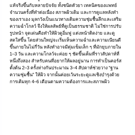
แท้จริงขึ้นกับหลายปัจจัย ทั้งชนิดตัวยา เทคนิคของแพทย์
จำนวนครั้งที่ทำต่อเนื่อง สภาพผิวเดิม และการดูแลหลังทำ
ของเราเอง มุลกวังเป็นแนวทางเติมความชุ่มชื้นลึกและเสริม
ความฉ่ำโกลว์ จึงให้ผลลัพธ์ที่ดูเป็นธรรมชาติ ไม่ใช่การปรับ
รูปหน้า จุดเด่นคือทำให้ผิวดูอิ่มฟู แต่งหน้าติดง่าย และดู
สดใสขึ้น โดยส่วนใหญ่จะเริ่มเห็นความฉ่ำและความเนียนดี
ขึ้นภายในไม่กี่วัน หลังทำอาจมีตุ่มเข็มเล็ก ๆ ที่มักยุบภายใน
1–3 วัน และความโกลว์จะค่อย ๆ ชัดขึ้นเต็มที่ราวสัปดาห์ที่
หนึ่งถึงสอง สำหรับคนที่อยากให้ผลอยู่นาน การทำเป็นคอร์ส
ตั้งต้น 2–3 ครั้งห่างกันประมาณ 3–4 สัปดาห์ช่วยวาง “ฐาน
ความชุ่มชื้น” ให้ผิว จากนั้นค่อยเว้นระยะดูแลเชิงบำรุงด้วย
การเติมทุก 4–6 เดือนตามความต้องการและสภาพผิว