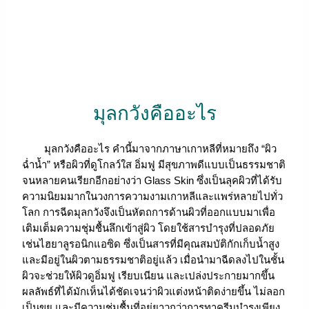
มุลกวังคืออะไร
มุลกวังคืออะไร คำนี้มาจากภาษาเกาหลีที่หมายถึง “ผิว
ฉ่ำน้ำ” หรือผิวที่ดูโกลว์ใส อิ่มฟู มีสุขภาพดีแบบเป็นธรรมชาติ
จนหลายคนเรียกอีกอย่างว่า Glass Skin ซึ่งเป็นลุคผิวที่ได้รับ
ความนิยมมากในวงการความงามเกาหลีและแพร่หลายไปทั่ว
โลก การฉีดมุลกวังจึงเป็นหัตถการด้านผิวที่ออกแบบมาเพื่อ
เติมเต็มความชุ่มชื้นลึกเข้าสู่ผิว โดยใช้สารบำรุงที่ปลอดภัย
เช่นไฮยาลูรอนิกแอซิด ซึ่งเป็นสารที่มีคุณสมบัติกักเก็บน้ำสูง
และมีอยู่ในผิวตามธรรมชาติอยู่แล้ว เมื่อนำมาฉีดลงไปในชั้น
ผิวจะช่วยให้ผิวดูอิ่มฟู เรียบเนียน และเปล่งประกายมากขึ้น
ผลลัพธ์ที่ได้มักเห็นได้ชัดเจนว่าผิวแต่งหน้าติดง่ายขึ้น ไม่ลอก
เป็นขุย และมีความชุ่มชื้นที่อยู่ยาวกว่าการทาครีมบำรุงเพียง