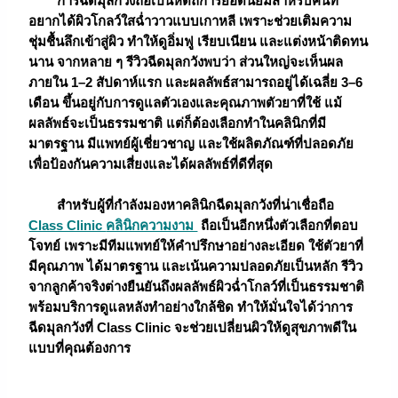
การฉีดมุลกวังถือเป็นหัตถการยอดนิยมสำหรับคนที่
อยากได้ผิวโกลว์ใสฉ่ำวาวแบบเกาหลี เพราะช่วยเติมความ
ชุ่มชื้นลึกเข้าสู่ผิว ทำให้ดูอิ่มฟู เรียบเนียน และแต่งหน้าติดทน
นาน จากหลาย ๆ รีวิวฉีดมุลกวังพบว่า ส่วนใหญ่จะเห็นผล
ภายใน 1–2 สัปดาห์แรก และผลลัพธ์สามารถอยู่ได้เฉลี่ย 3–6
เดือน ขึ้นอยู่กับการดูแลตัวเองและคุณภาพตัวยาที่ใช้ แม้
ผลลัพธ์จะเป็นธรรมชาติ แต่ก็ต้องเลือกทำในคลินิกที่มี
มาตรฐาน มีแพทย์ผู้เชี่ยวชาญ และใช้ผลิตภัณฑ์ที่ปลอดภัย
เพื่อป้องกันความเสี่ยงและได้ผลลัพธ์ที่ดีที่สุด
สำหรับผู้ที่กำลังมองหาคลินิกฉีดมุลกวังที่น่าเชื่อถือ
Class Clinic
คลินิกความงาม
ถือเป็นอีกหนึ่งตัวเลือกที่ตอบ
โจทย์ เพราะมีทีมแพทย์ให้คำปรึกษาอย่างละเอียด ใช้ตัวยาที่
มีคุณภาพ ได้มาตรฐาน และเน้นความปลอดภัยเป็นหลัก รีวิว
จากลูกค้าจริงต่างยืนยันถึงผลลัพธ์ผิวฉ่ำโกลว์ที่เป็นธรรมชาติ
พร้อมบริการดูแลหลังทำอย่างใกล้ชิด ทำให้มั่นใจได้ว่าการ
ฉีดมุลกวังที่ Class Clinic จะช่วยเปลี่ยนผิวให้ดูสุขภาพดีใน
แบบที่คุณต้องการ