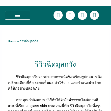
Skip
to
L
F
I
T
content
i
a
n
i
n
c
s
k
บริการของเรา
e
e
t
t
b
a
o
o
g
k
Home
»
รีวิวฉีดมุลกวัง
o
r
k
a
m
รีวิวฉีดมุลกวัง
รีวิวฉีดมุลกวัง จากประสบการณ์จริง พร้อมรูปก่อน–หลัง
เปรียบเทียบยี่ห้อ ระยะเห็นผล ค่าใช้จ่าย และคำแนะนำเลือก
คลินิกอย่างปลอดภัย
หากคุณกำลังมองหาวิธีทำให้ผิวใสฉ่ำวาวสไตล์เกาหลี
แบบที่เรียกว่า glass skin บทความนี้คือ รีวิวฉีดมุลกวัง ที่สรุป