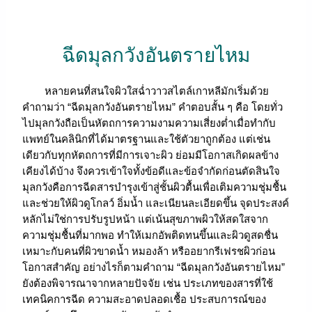
ฉีดมุลกวังอันตรายไหม
หลายคนที่สนใจผิวใสฉ่ำวาวสไตล์เกาหลีมักเริ่มด้วย
คำถามว่า “ฉีดมุลกวังอันตรายไหม” คำตอบสั้น ๆ คือ โดยทั่ว
ไปมุลกวังถือเป็นหัตถการความงามความเสี่ยงต่ำเมื่อทำกับ
แพทย์ในคลินิกที่ได้มาตรฐานและใช้ตัวยาถูกต้อง แต่เช่น
เดียวกับทุกหัตถการที่มีการเจาะผิว ย่อมมีโอกาสเกิดผลข้าง
เคียงได้บ้าง จึงควรเข้าใจทั้งข้อดีและข้อจำกัดก่อนตัดสินใจ
มุลกวังคือการฉีดสารบำรุงเข้าสู่ชั้นผิวตื้นเพื่อเติมความชุ่มชื้น
และช่วยให้ผิวดูโกลว์ อิ่มน้ำ และเนียนละเอียดขึ้น จุดประสงค์
หลักไม่ใช่การปรับรูปหน้า แต่เน้นสุขภาพผิวให้สดใสจาก
ความชุ่มชื้นที่มากพอ ทำให้เมกอัพติดทนขึ้นและผิวดูสดชื่น
เหมาะกับคนที่ผิวขาดน้ำ หมองล้า หรืออยากรีเฟรชผิวก่อน
โอกาสสำคัญ อย่างไรก็ตามคำถาม “ฉีดมุลกวังอันตรายไหม”
ยังต้องพิจารณาจากหลายปัจจัย เช่น ประเภทของสารที่ใช้
เทคนิคการฉีด ความสะอาดปลอดเชื้อ ประสบการณ์ของ