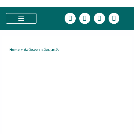
Skip
to
L
F
I
T
content
i
a
n
i
n
c
s
k
บริการของเรา
e
e
t
t
b
a
o
o
g
k
Home
»
ข้อดีของการฉีดมุลกวัง
o
r
k
a
m