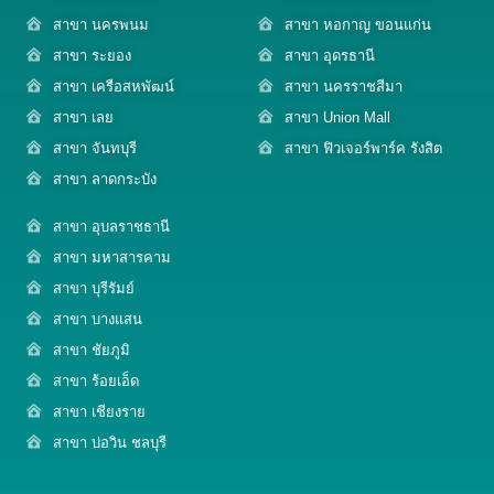
สาขา นครพนม
สาขา หอกาญ ขอนแก่น
สาขา ระยอง
สาขา อุดรธานี
สาขา เครือสหพัฒน์
สาขา นครราชสีมา
สาขา เลย
สาขา Union Mall
สาขา จันทบุรี
สาขา ฟิวเจอร์พาร์ค รังสิต
สาขา ลาดกระบัง
สาขา อุบลราชธานี
สาขา มหาสารคาม
สาขา บุรีรัมย์
สาขา บางแสน
สาขา ชัยภูมิ
สาขา ร้อยเอ็ด
สาขา เชียงราย
สาขา บ่อวิน ชลบุรี