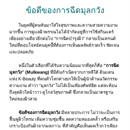
ข้อดีของการฉีดมุลกวัง
ในยุคที่ผู้คนหันมาใส่ใจสุขภาพและความสวยความงาม
มากขึ้น การดูแลผิวพรรณไม่ได้จำกัดอยู่ที่การใช้สกินแคร์
เพียงอย่างเดียวอีกต่อไป “การฉีดบำรุงผิว” กลายเป็นเทรนด์
ใหม่ที่ตอบโจทย์คนยุคนี้ที่ต้องการเห็นผลลัพธ์รวดเร็ว ชัดเจน
และปลอดภัย
หนึ่งในตัวเลือกที่ได้รับความนิยมมากที่สุดก็คือ
“การฉีด
มุลกวัง” (Mulkwang)
ที่มีต้นกำเนิดจากเกาหลีใต้ ดินแดน
แห่ง K-Beauty ที่คนทั่วโลกต่างยกให้เป็นผู้นำด้านนวัตกรรม
ความงาม คำว่า “มุลกวัง” ไม่ได้เป็นเพียงศัพท์ฮิต แต่สะท้อน
ถึงลุคผิวใสฉ่ำวาว ดูโกลว์สุขภาพดี ซึ่งกลายเป็นมาตรฐาน
ใหม่ของผิวสวย
ข้อดีของการฉีดมุลกวัง
มีหลายประการ ไม่ว่าจะเป็นการ
ฟื้นฟูผิวโทรม เพิ่มความชุ่มชื้น ลดความหมองคล้ำ หรือเสริม
เกราะป้องกันผิวจากมลภาวะ ที่สำคัญคือเห็นผลเร็วกว่าเพียง