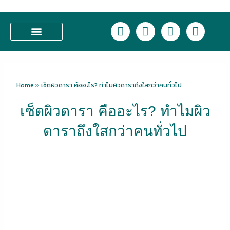
Skip
to
L
F
I
T
content
i
a
n
i
n
c
s
k
บริการของเรา
e
e
t
t
b
a
o
o
g
k
Home
»
เซ็ตผิวดารา คืออะไร? ทำไมผิวดาราถึงใสกว่าคนทั่วไป
o
r
k
a
เซ็ตผิวดารา คืออะไร? ทำไมผิว
m
ดาราถึงใสกว่าคนทั่วไป