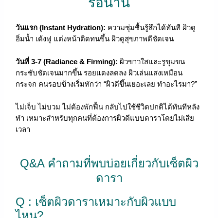
รอนาน
วันแรก (Instant Hydration):
ความชุ่มชื้นรู้สึกได้ทันที ผิวดู
อิ่มน้ำ เด้งฟู แต่งหน้าติดทนขึ้น ผิวดูสุขภาพดีชัดเจน
วันที่ 3-7 (Radiance & Firming):
ผิวขาวใสและรูขุมขน
กระชับชัดเจนมากขึ้น รอยแดงลดลง ผิวเล่นแสงเหมือน
กระจก คนรอบข้างเริ่มทักว่า “ผิวดีขึ้นเยอะเลย ทำอะไรมา?”
ไม่เจ็บ ไม่บวม ไม่ต้องพักฟื้น กลับไปใช้ชีวิตปกติได้ทันทีหลัง
ทำ เหมาะสำหรับทุกคนที่ต้องการผิวดีแบบดาราโดยไม่เสีย
เวลา
Q&A คำถามที่พบบ่อยเกี่ยวกับเซ็ตผิว
ดารา
Q : เซ็ตผิวดาราเหมาะกับผิวแบบ
ไหน?