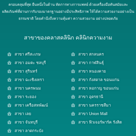
ครอบคลุมที่สุด ยืนหนึ่งในด้าน หัตการทางการแพทย์ ด้วยเครื่องมือทันสมัยและ
ผลิตภัณฑ์ที่ผ่านการรับรองมาตรฐานอย่างมีประสิทธิภาพ ให้ได้ความสวยงามอย่างเป็น
ธรรมชาติ โดยคำนึงถึงความคุ้มค่า ความสวยงาม อย่างปลอดภัย
สาขาของคลาสคลินิก คลินิกความงาม
สาขา ศรีสะเกษ
สาขา สกลนคร
สาขา อมตะ ชลบุรี
สาขา กาฬสินธุ์
สาขา สุรินทร์
สาขา หนองคาย
สาขา ฉะเชิงเทรา
สาขา กังสดาล ขอนแก่น
สาขา นครพนม
สาขา หอกาญ ขอนแก่น
สาขา ระยอง
สาขา อุดรธานี
สาขา เครือสหพัฒน์
สาขา นครราชสีมา
สาขา เลย
สาขา Union Mall
สาขา จันทบุรี
สาขา ฟิวเจอร์พาร์ค รังสิต
สาขา ลาดกระบัง