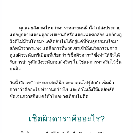
คุณเคยสังเกตไหมว่าดาราหลายคนผิวใส เปล่งประกาย
แม้อยู่กลางแสงฟลูออเรสเซนต์หรือแสงแฟลชกล้อง แต่ก็ยังดู
ผิวดีไม่มีวันโทรม? เคล็ดลับไม่ได้อยู่แค่ที่พันธุกรรมหรือมา
สก์หน้าราคาแพง แต่คือการที่พวกเขาเข้าถึงนวัตกรรมการ
ดูแลผิวระดับพรีเมียมที่เรียกว่า “เซ็ตผิวดารา” ซึ่งทำให้ผิวได้
รับการบำรุงลึกถึงระดับเซลล์จริงๆ ไม่ใช่แค่การทาครีมไว้ชั้น
บนผิว
วันนี้ ClassClinic คลาสคลินิก จะพาคุณไปรู้จักกับเซ็ตผิว
ดาราว่าคืออะไร ทำงานอย่างไร และทำไมถึงให้ผลลัพธ์ที่
ชัดเจนกว่าสกินแคร์ทั่วไปอย่างเทียบไม่ติด
เซ็ตผิวดาราคืออะไร?