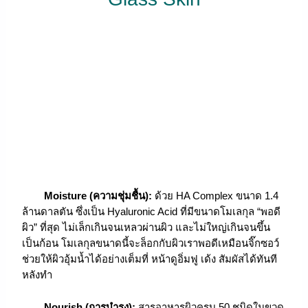
Moisture (ความชุ่มชื้น):
ด้วย HA Complex ขนาด 1.4
ล้านดาลตัน ซึ่งเป็น Hyaluronic Acid ที่มีขนาดโมเลกุล “พอดี
ผิว” ที่สุด ไม่เล็กเกินจนเหลวผ่านผิว และไม่ใหญ่เกินจนขึ้น
เป็นก้อน โมเลกุลขนาดนี้จะล็อกกับผิวเราพอดีเหมือนจิ๊กซอว์
ช่วยให้ผิวอุ้มน้ำได้อย่างเต็มที่ หน้าดูอิ่มฟู เด้ง สัมผัสได้ทันที
หลังทำ
Nourish (การบำรุง):
สารอาหารผิวครบ 50 ชนิดในขวด