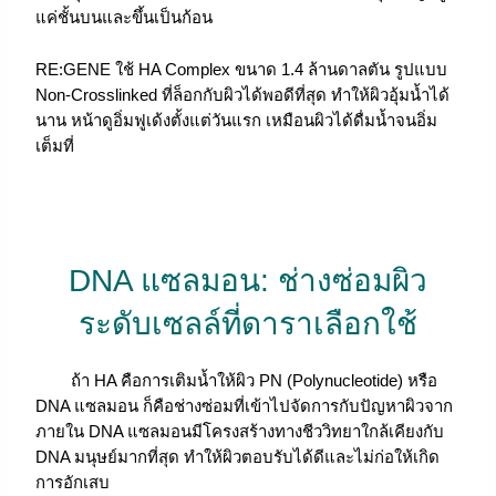
แค่ชั้นบนและขึ้นเป็นก้อน
RE:GENE ใช้ HA Complex ขนาด 1.4 ล้านดาลตัน รูปแบบ
Non-Crosslinked ที่ล็อกกับผิวได้พอดีที่สุด ทำให้ผิวอุ้มน้ำได้
นาน หน้าดูอิ่มฟูเด้งตั้งแต่วันแรก เหมือนผิวได้ดื่มน้ำจนอิ่ม
เต็มที่
DNA แซลมอน: ช่างซ่อมผิว
ระดับเซลล์ที่ดาราเลือกใช้
ถ้า HA คือการเติมน้ำให้ผิว PN (Polynucleotide) หรือ
DNA แซลมอน ก็คือช่างซ่อมที่เข้าไปจัดการกับปัญหาผิวจาก
ภายใน DNA แซลมอนมีโครงสร้างทางชีววิทยาใกล้เคียงกับ
DNA มนุษย์มากที่สุด ทำให้ผิวตอบรับได้ดีและไม่ก่อให้เกิด
การอักเสบ