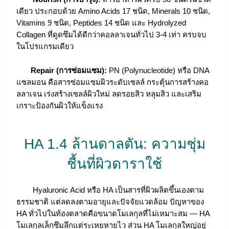
เดียว ประกอบด้วย Amino Acids 17 ชนิด, Minerals 10 ชนิด,
Vitamins 9 ชนิด, Peptides 14 ชนิด และ Hydrolyzed
Collagen ที่ดูดซึมได้ดีกว่าคอลลาเจนทั่วไป 3-4 เท่า ครบจบ
ในโปรแกรมเดียว
Repair (การซ่อมแซม):
PN (Polynucleotide) หรือ DNA
แซลมอน คือสารซ่อมแซมผิวระดับเซลล์ กระตุ้นการสร้างคอ
ลลาเจน เร่งสร้างเซลล์ผิวใหม่ ลดรอยสิว หลุมสิว และเสริม
เกราะป้องกันผิวให้แข็งแรง
HA 1.4 ล้านดาลตัน: ความชุ่ม
ชื้นที่ผิวดาราใช้
Hyaluronic Acid หรือ HA เป็นสารที่ผิวผลิตขึ้นเองตาม
ธรรมชาติ แต่ลดลงตามอายุและปัจจัยแวดล้อม ปัญหาของ
HA ทั่วไปในท้องตลาดคือขนาดโมเลกุลที่ไม่เหมาะสม — HA
โมเลกุลเล็กซึมลึกแต่ระเหยหายไว ส่วน HA โมเลกุลใหญ่อยู่