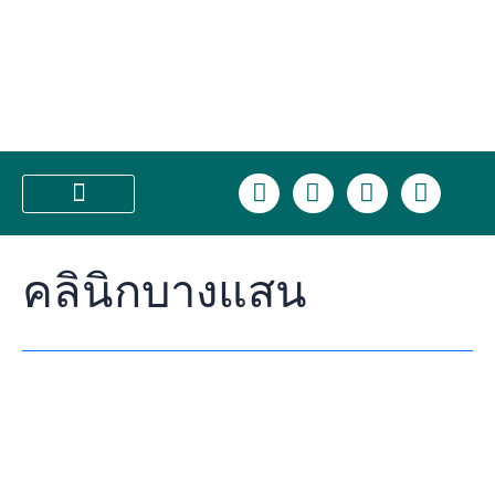
Skip
คลินิก
to
เสริม
content
ความ
งาม
ชลบุรี
ที่
ตอบ
L
F
I
T
โจทย์
i
a
n
i
ทุก
n
c
s
k
บริการของเรา
ความ
e
e
t
t
ต้องการ
คลินิกบางแสน
b
a
o
ต้อง
o
g
k
ยก
o
r
ให้
k
a
Class
m
Clinic
บาง
แสน
และ
อมตะ