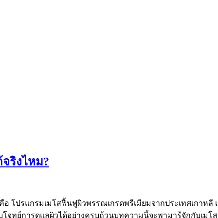
้จริงไหม?
 คือ โปรแกรมเมโสฟื้นฟูผิวพรรณเกรดพรีเมียมจากประเทศเกาหลี เ
ทย์การดูแลผิวได้อย่างครบถ้วนบทความนี้จะพามารู้จักกับเมโสเ