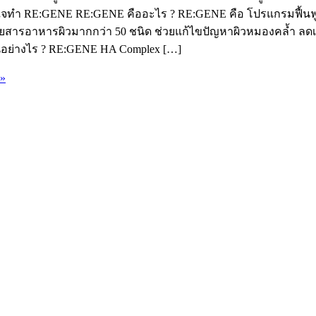
ัดสินใจทำ RE:GENE RE:GENE คืออะไร ? RE:GENE คือ โปรแกรมฟื้นฟู
้วยสารอาหารผิวมากกว่า 50 ชนิด ช่วยแก้ไขปัญหาผิวหมองคล้ำ ลดเ
นอย่างไร ? RE:GENE HA Complex […]
 »