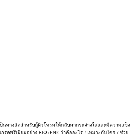
ป็นทางลัดสำหรับกู้ผิวโทรมให้กลับมากระจ่างใสและมีความแข็ง
กรดพรีเมียมอย่าง RE:GENE ว่าคืออะไร ? เหมาะกับใคร ? ช่วย