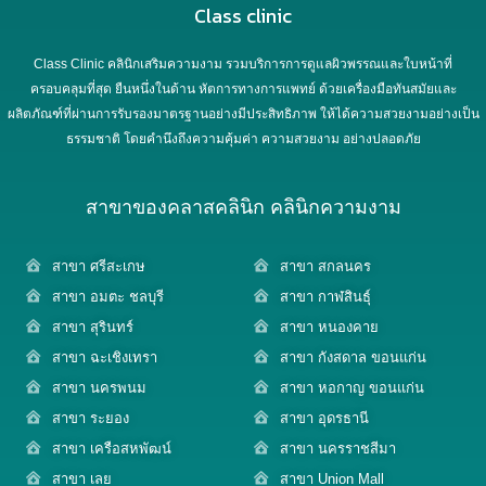
Class clinic
Class Clinic คลินิกเสริมความงาม รวมบริการการดูแลผิวพรรณและใบหน้าที่
ครอบคลุมที่สุด ยืนหนึ่งในด้าน หัตการทางการแพทย์ ด้วยเครื่องมือทันสมัยและ
ผลิตภัณฑ์ที่ผ่านการรับรองมาตรฐานอย่างมีประสิทธิภาพ ให้ได้ความสวยงามอย่างเป็น
ธรรมชาติ โดยคำนึงถึงความคุ้มค่า ความสวยงาม อย่างปลอดภัย
สาขาของคลาสคลินิก คลินิกความงาม
สาขา ศรีสะเกษ
สาขา สกลนคร
สาขา อมตะ ชลบุรี
สาขา กาฬสินธุ์
สาขา สุรินทร์
สาขา หนองคาย
สาขา ฉะเชิงเทรา
สาขา กังสดาล ขอนแก่น
สาขา นครพนม
สาขา หอกาญ ขอนแก่น
สาขา ระยอง
สาขา อุดรธานี
สาขา เครือสหพัฒน์
สาขา นครราชสีมา
สาขา เลย
สาขา Union Mall