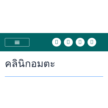
Skip
คลินิก
to
เสริม
content
ความ
งาม
ชลบุรี
ที่
ตอบ
L
F
I
T
โจทย์
i
a
n
i
ทุก
n
c
s
k
บริการของเรา
ความ
e
e
t
t
ต้องการ
คลินิกอมตะ
b
a
o
ต้อง
o
g
k
ยก
o
r
ให้
k
a
Class
m
Clinic
บาง
แสน
และ
อมตะ