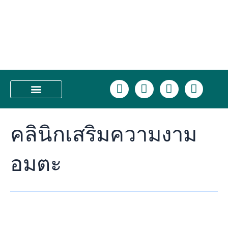
Skip
คลินิก
to
เสริม
content
ความ
งาม
ชลบุรี
ที่
ตอบ
L
F
I
T
โจทย์
i
a
n
i
ทุก
n
c
s
k
บริการของเรา
ความ
e
e
t
t
ต้องการ
คลินิกเสริมความงาม
b
a
o
ต้อง
o
g
k
ยก
o
r
ให้
อมตะ
k
a
Class
m
Clinic
บาง
แสน
และ
อมตะ