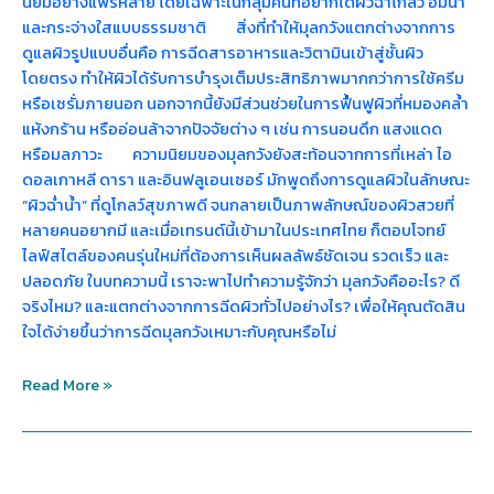
นิยมอย่างแพร่หลาย โดยเฉพาะในกลุ่มคนที่อยากได้ผิวฉ่ำโกลว์ อิ่มน้ำ
และกระจ่างใสแบบธรรมชาติ สิ่งที่ทำให้มุลกวังแตกต่างจากการ
ดูแลผิวรูปแบบอื่นคือ การฉีดสารอาหารและวิตามินเข้าสู่ชั้นผิว
โดยตรง ทำให้ผิวได้รับการบำรุงเต็มประสิทธิภาพมากกว่าการใช้ครีม
หรือเซรั่มภายนอก นอกจากนี้ยังมีส่วนช่วยในการฟื้นฟูผิวที่หมองคล้ำ
แห้งกร้าน หรืออ่อนล้าจากปัจจัยต่าง ๆ เช่น การนอนดึก แสงแดด
หรือมลภาวะ ความนิยมของมุลกวังยังสะท้อนจากการที่เหล่า ไอ
ดอลเกาหลี ดารา และอินฟลูเอนเซอร์ มักพูดถึงการดูแลผิวในลักษณะ
“ผิวฉ่ำน้ำ” ที่ดูโกลว์สุขภาพดี จนกลายเป็นภาพลักษณ์ของผิวสวยที่
หลายคนอยากมี และเมื่อเทรนด์นี้เข้ามาในประเทศไทย ก็ตอบโจทย์
ไลฟ์สไตล์ของคนรุ่นใหม่ที่ต้องการเห็นผลลัพธ์ชัดเจน รวดเร็ว และ
ปลอดภัย ในบทความนี้ เราจะพาไปทำความรู้จักว่า มุลกวังคืออะไร? ดี
จริงไหม? และแตกต่างจากการฉีดผิวทั่วไปอย่างไร? เพื่อให้คุณตัดสิน
ใจได้ง่ายขึ้นว่าการฉีดมุลกวังเหมาะกับคุณหรือไม่
Read More »