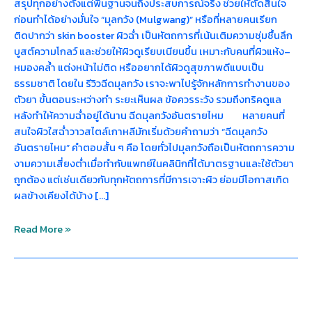
สรุปทุกอย่างตั้งแต่พื้นฐานจนถึงประสบการณ์จริง ช่วยให้ตัดสินใจ
ก่อนทำได้อย่างมั่นใจ “มุลกวัง (Mulgwang)” หรือที่หลายคนเรียก
ติดปากว่า skin booster ผิวฉ่ำ เป็นหัตถการที่เน้นเติมความชุ่มชื้นลึก
บูสต์ความโกลว์ และช่วยให้ผิวดูเรียบเนียนขึ้น เหมาะกับคนที่ผิวแห้ง–
หมองคล้ำ แต่งหน้าไม่ติด หรืออยากได้ผิวดูสุขภาพดีแบบเป็น
ธรรมชาติ โดยใน รีวิวฉีดมุลกวัง เราจะพาไปรู้จักหลักการทำงานของ
ตัวยา ขั้นตอนระหว่างทำ ระยะเห็นผล ข้อควรระวัง รวมถึงทริคดูแล
หลังทำให้ความฉ่ำอยู่ได้นาน ฉีดมุลกวังอันตรายไหม หลายคนที่
สนใจผิวใสฉ่ำวาวสไตล์เกาหลีมักเริ่มด้วยคำถามว่า “ฉีดมุลกวัง
อันตรายไหม” คำตอบสั้น ๆ คือ โดยทั่วไปมุลกวังถือเป็นหัตถการความ
งามความเสี่ยงต่ำเมื่อทำกับแพทย์ในคลินิกที่ได้มาตรฐานและใช้ตัวยา
ถูกต้อง แต่เช่นเดียวกับทุกหัตถการที่มีการเจาะผิว ย่อมมีโอกาสเกิด
ผลข้างเคียงได้บ้าง […]
Read More »
ทำไม
คน