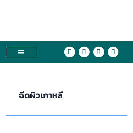
Skip
to
content
L
F
I
T
i
a
n
i
n
c
s
k
บริการของเรา
e
e
t
t
b
a
o
o
g
k
o
r
ฉีดผิวเกาหลี
k
a
m
รีวิว