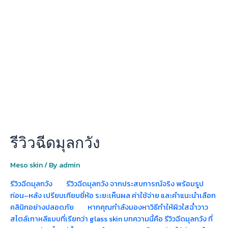
ฉีด
มุ
ลก
วัง
รีวิวฉีดมุลกวัง
Meso skin
/ By
admin
รีวิวฉีดมุลกวัง รีวิวฉีดมุลกวัง จากประสบการณ์จริง พร้อมรูป
ก่อน–หลัง เปรียบเทียบยี่ห้อ ระยะเห็นผล ค่าใช้จ่าย และคำแนะนำเลือก
คลินิกอย่างปลอดภัย หากคุณกำลังมองหาวิธีทำให้ผิวใสฉ่ำวาว
สไตล์เกาหลีแบบที่เรียกว่า glass skin บทความนี้คือ รีวิวฉีดมุลกวัง ที่