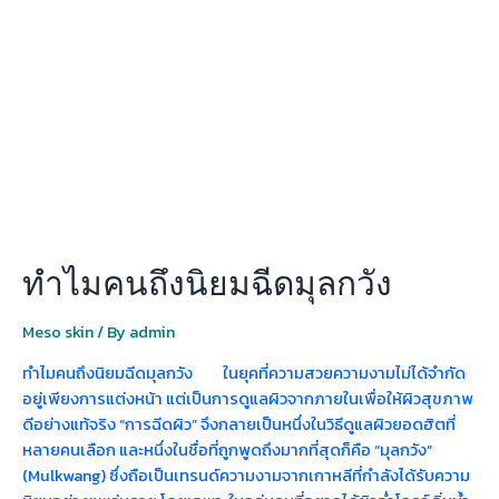
ถึง
นิยม
ฉีด
มุ
ลก
วัง
ทำไมคนถึงนิยมฉีดมุลกวัง
Meso skin
/ By
admin
ทำไมคนถึงนิยมฉีดมุลกวัง ในยุคที่ความสวยความงามไม่ได้จำกัด
อยู่เพียงการแต่งหน้า แต่เป็นการดูแลผิวจากภายในเพื่อให้ผิวสุขภาพ
ดีอย่างแท้จริง “การฉีดผิว” จึงกลายเป็นหนึ่งในวิธีดูแลผิวยอดฮิตที่
หลายคนเลือก และหนึ่งในชื่อที่ถูกพูดถึงมากที่สุดก็คือ “มุลกวัง”
(Mulkwang) ซึ่งถือเป็นเทรนด์ความงามจากเกาหลีที่กำลังได้รับความ