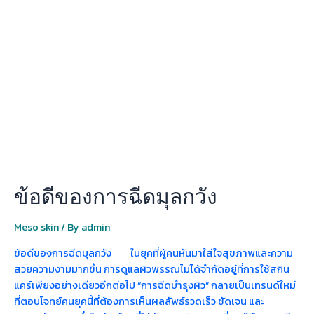
ของ
การ
ฉีด
มุ
ลก
วัง
ข้อดีของการฉีดมุลกวัง
Meso skin
/ By
admin
ข้อดีของการฉีดมุลกวัง ในยุคที่ผู้คนหันมาใส่ใจสุขภาพและความ
สวยความงามมากขึ้น การดูแลผิวพรรณไม่ได้จำกัดอยู่ที่การใช้สกิน
แคร์เพียงอย่างเดียวอีกต่อไป “การฉีดบำรุงผิว” กลายเป็นเทรนด์ใหม่
ที่ตอบโจทย์คนยุคนี้ที่ต้องการเห็นผลลัพธ์รวดเร็ว ชัดเจน และ