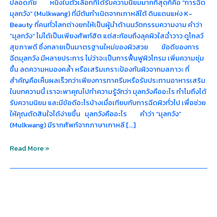
ปลอดภัย หนึ่งในตัวเลือกที่ได้รับความนิยมมากที่สุดก็คือ “การฉีด
มุลกวัง” (Mulkwang) ที่มีต้นกำเนิดจากเกาหลีใต้ ดินแดนแห่ง K-
Beauty ที่คนทั่วโลกต่างยกให้เป็นผู้นำด้านนวัตกรรมความงาม คำว่า
“มุลกวัง” ไม่ได้เป็นเพียงศัพท์ฮิต แต่สะท้อนถึงลุคผิวใสฉ่ำวาว ดูโกลว์
สุขภาพดี ซึ่งกลายเป็นมาตรฐานใหม่ของผิวสวย ข้อดีของการ
ฉีดมุลกวัง มีหลายประการ ไม่ว่าจะเป็นการฟื้นฟูผิวโทรม เพิ่มความชุ่ม
ชื้น ลดความหมองคล้ำ หรือเสริมเกราะป้องกันผิวจากมลภาวะ ที่
สำคัญคือเห็นผลเร็วกว่าเพียงการทาครีมหรือรับประทานอาหารเสริม
ในบทความนี้ เราจะพาคุณไปทำความรู้จักว่า มุลกวังคืออะไร ทำไมถึงได้
รับความนิยม และมีข้อดีอะไรบ้างเมื่อเทียบกับการฉีดผิวทั่วไป เพื่อช่วย
ให้คุณตัดสินใจได้ง่ายขึ้น มุลกวังคืออะไร คำว่า “มุลกวัง”
(Mulkwang) มีรากศัพท์จากภาษาเกาหลี […]
Read More »
ฉีด
มุ
ลก