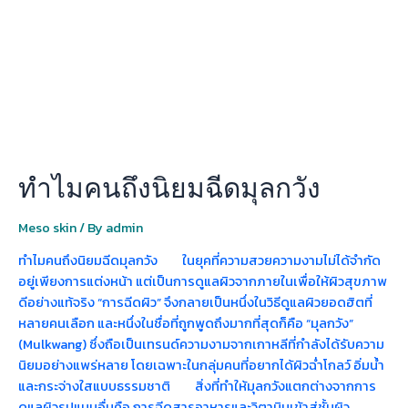
ฉีด
มุ
ลก
วัง
ทำไมคนถึงนิยมฉีดมุลกวัง
Meso skin
/ By
admin
ทำไมคนถึงนิยมฉีดมุลกวัง ในยุคที่ความสวยความงามไม่ได้จำกัด
อยู่เพียงการแต่งหน้า แต่เป็นการดูแลผิวจากภายในเพื่อให้ผิวสุขภาพ
ดีอย่างแท้จริง “การฉีดผิว” จึงกลายเป็นหนึ่งในวิธีดูแลผิวยอดฮิตที่
หลายคนเลือก และหนึ่งในชื่อที่ถูกพูดถึงมากที่สุดก็คือ “มุลกวัง”
(Mulkwang) ซึ่งถือเป็นเทรนด์ความงามจากเกาหลีที่กำลังได้รับความ
นิยมอย่างแพร่หลาย โดยเฉพาะในกลุ่มคนที่อยากได้ผิวฉ่ำโกลว์ อิ่มน้ำ
และกระจ่างใสแบบธรรมชาติ สิ่งที่ทำให้มุลกวังแตกต่างจากการ
ดูแลผิวรูปแบบอื่นคือ การฉีดสารอาหารและวิตามินเข้าสู่ชั้นผิว