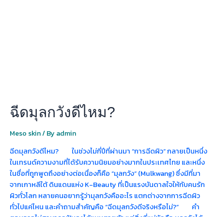
วัง
ดี
ไหม?
ฉีดมุลกวังดีไหม?
Meso skin
/ By
admin
ฉีดมุลกวังดีไหม? ในช่วงไม่กี่ปีที่ผ่านมา “การฉีดผิว” กลายเป็นหนึ่ง
ในเทรนด์ความงามที่ได้รับความนิยมอย่างมากในประเทศไทย และหนึ่ง
ในชื่อที่ถูกพูดถึงอย่างต่อเนื่องก็คือ “มุลกวัง” (Mulkwang) ซึ่งมีที่มา
จากเกาหลีใต้ ดินแดนแห่ง K-Beauty ที่เป็นแรงบันดาลใจให้กับคนรัก
ผิวทั่วโลก หลายคนอยากรู้ว่ามุลกวังคืออะไร แตกต่างจากการฉีดผิว
ทั่วไปแค่ไหน และคำถามสำคัญคือ “ฉีดมุลกวังดีจริงหรือไม่?” คำ