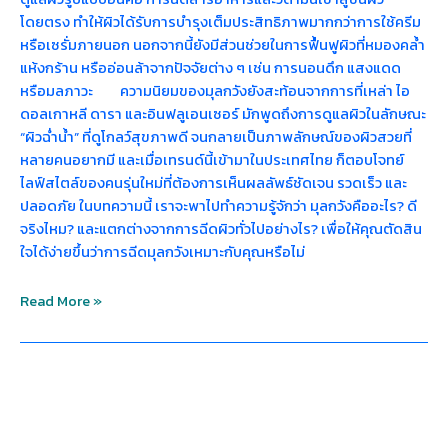
โดยตรง ทำให้ผิวได้รับการบำรุงเต็มประสิทธิภาพมากกว่าการใช้ครีม
หรือเซรั่มภายนอก นอกจากนี้ยังมีส่วนช่วยในการฟื้นฟูผิวที่หมองคล้ำ
แห้งกร้าน หรืออ่อนล้าจากปัจจัยต่าง ๆ เช่น การนอนดึก แสงแดด
หรือมลภาวะ ความนิยมของมุลกวังยังสะท้อนจากการที่เหล่า ไอ
ดอลเกาหลี ดารา และอินฟลูเอนเซอร์ มักพูดถึงการดูแลผิวในลักษณะ
“ผิวฉ่ำน้ำ” ที่ดูโกลว์สุขภาพดี จนกลายเป็นภาพลักษณ์ของผิวสวยที่
หลายคนอยากมี และเมื่อเทรนด์นี้เข้ามาในประเทศไทย ก็ตอบโจทย์
ไลฟ์สไตล์ของคนรุ่นใหม่ที่ต้องการเห็นผลลัพธ์ชัดเจน รวดเร็ว และ
ปลอดภัย ในบทความนี้ เราจะพาไปทำความรู้จักว่า มุลกวังคืออะไร? ดี
จริงไหม? และแตกต่างจากการฉีดผิวทั่วไปอย่างไร? เพื่อให้คุณตัดสิน
ใจได้ง่ายขึ้นว่าการฉีดมุลกวังเหมาะกับคุณหรือไม่
Read More »