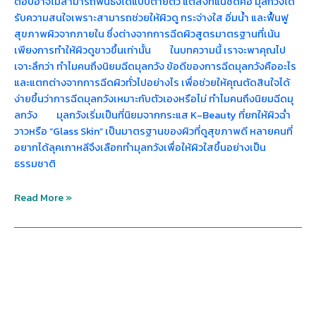
ตอบอาจไม่สามารถฟันธงได้แบบตายตัว แต่สิ่งที่แน่ชัดคือ มุลกวังได้
รับความสนใจเพราะสามารถช่วยให้ผิวดู กระจ่างใส อิ่มน้ำ และฟื้นฟู
สุขภาพผิวจากภายใน ซึ่งต่างจากการฉีดผิวสูตรมาตรฐานที่เน้น
เพียงการทำให้ผิวดูขาวขึ้นเท่านั้น ในบทความนี้ เราจะพาคุณไป
เจาะลึกว่า ทำไมคนถึงนิยมฉีดมุลกวัง ข้อดีของการฉีดมุลกวังคืออะไร
และแตกต่างจากการฉีดผิวทั่วไปอย่างไร เพื่อช่วยให้คุณตัดสินใจได้
ง่ายขึ้นว่าการฉีดมุลกวังเหมาะกับตัวเองหรือไม่ ทำไมคนถึงนิยมฉีดมุ
ลกวัง มุลกวังเริ่มเป็นที่นิยมจากกระแส K-Beauty ที่ยกให้ผิวฉ่ำ
วาวหรือ “Glass Skin” เป็นมาตรฐานของผิวที่ดูสุขภาพดี หลายคนที่
อยากได้ลุคเกาหลีจึงเลือกทำมุลกวังเพื่อให้ผิวใสขึ้นอย่างเป็น
ธรรมชาติ
Read More »
ทำไม
คน
ถึง
นิยม