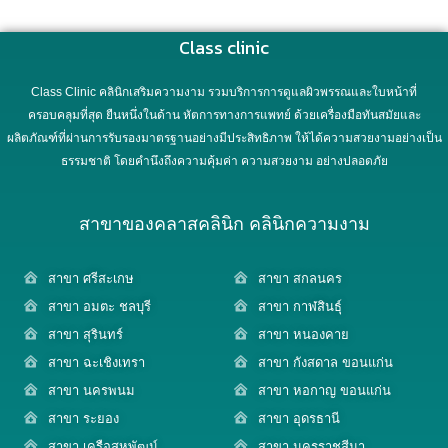
Class clinic
Class Clinic คลินิกเสริมความงาม รวมบริการการดูแลผิวพรรณและใบหน้าที่
ครอบคลุมที่สุด ยืนหนึ่งในด้าน หัตการทางการแพทย์ ด้วยเครื่องมือทันสมัยและ
ผลิตภัณฑ์ที่ผ่านการรับรองมาตรฐานอย่างมีประสิทธิภาพ ให้ได้ความสวยงามอย่างเป็น
ธรรมชาติ โดยคำนึงถึงความคุ้มค่า ความสวยงาม อย่างปลอดภัย
สาขาของคลาสคลินิก คลินิกความงาม
สาขา ศรีสะเกษ
สาขา สกลนคร
สาขา อมตะ ชลบุรี
สาขา กาฬสินธุ์
สาขา สุรินทร์
สาขา หนองคาย
สาขา ฉะเชิงเทรา
สาขา กังสดาล ขอนแก่น
สาขา นครพนม
สาขา หอกาญ ขอนแก่น
สาขา ระยอง
สาขา อุดรธานี
สาขา เครือสหพัฒน์
สาขา นครราชสีมา