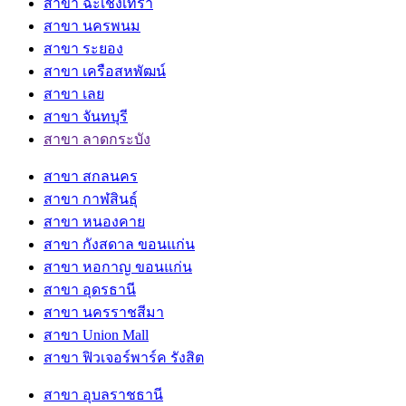
สาขา ฉะเชิงเทรา
สาขา นครพนม
สาขา ระยอง
สาขา เครือสหพัฒน์
สาขา เลย
สาขา จันทบุรี
สาขา ลาดกระบัง
สาขา สกลนคร
สาขา กาฬสินธุ์
สาขา หนองคาย
สาขา กังสดาล ขอนแก่น
สาขา หอกาญ ขอนแก่น
สาขา อุดรธานี
สาขา นครราชสีมา
สาขา Union Mall
สาขา ฟิวเจอร์พาร์ค รังสิต
สาขา อุบลราชธานี