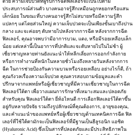
ด้วย ความเจ็บปวดที่ผู้รับการฉีดฟิลเลอร์จะเป็นไปตาม
ประสบการณ์ส่วนตัว บางคนอาจรู้สึกเหมือนถูกหยอกหรือแสน
เล็กน้อย ในขณะที่บางคนอาจรู้สึกไม่สบายหรือมีความรู้สึก
แปลกๆ แต่โดยส่วนใหญ่ ความเจ็บปวดจะเป็นเพียงขั้นเบาถึงปาน
กลาง และจะค่อยๆ ดับหายไปหลังจากการฉีด หลังจากการฉีด
ฟิลเลอร์, คุณอาจพบว่ามีอาการบวม, แดง, หรือมีรอยเหลือบเล็ก
น้อย แต่เหล่านี้เป็นอาการที่ปกติและจะดับหายไปในไม่ช้า ผู้
เชี่ยวชาญหลายท่านยังแนะนำให้หลีกเลี่ยงการออกกำลังกาย
หรือการทำงานที่หนักในหลายชั่วโมงถึงหลายวันหลังจากการ
ฉีด ในการช่วยป้องกันความบวมหรือรอยเหลือบ อย่างไรก็ดี, ถ้า
คุณกังวลเรื่องความเจ็บปวด คุณควรสอบถามข้อมูลและคำ
ปรึกษาจากแพทย์หรือผู้เชี่ยวชาญที่มีความเชี่ยวชาญในการฉีด
ฟิลเลอร์ใต้ตา เพื่อวางแผนการรักษาที่เหมาะสมและปลอดภัย
สำหรับคุณ ฟิลเลอร์ใต้ตา ยี่ห้อไหนดี การเลือกฟิลเลอร์ใต้ตาขึ้น
อยู่กับหลายปัจจัย รวมถึงรูปลักษณ์ที่คุณต้องการ, อายุของคุณ,
และคำแนะนำของแพทย์หรือผู้เชี่ยวชาญด้านเทคนิคการฉีด ฟิล
เลอร์ที่ใช้ใต้ตามักจะเป็นฟิลเลอร์ที่มีฐานเป็นฮีลูรอนิก แอซิด
(Hyaluronic Acid) ซึ่งเป็นสารที่ปลอดภัยและมีประสิทธิภาพใน