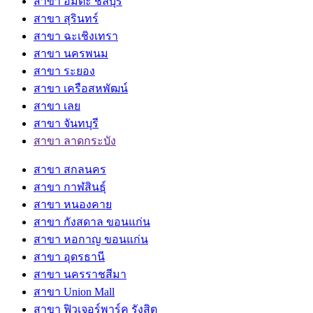
สาขา อมตะ ชลบุรี
สาขา สุรินทร์
สาขา ฉะเชิงเทรา
สาขา นครพนม
สาขา ระยอง
สาขา เครือสหพัฒน์
สาขา เลย
สาขา จันทบุรี
สาขา ลาดกระบัง
สาขา สกลนคร
สาขา กาฬสินธุ์
สาขา หนองคาย
สาขา กังสดาล ขอนแก่น
สาขา หอกาญ ขอนแก่น
สาขา อุดรธานี
สาขา นครราชสีมา
สาขา Union Mall
สาขา ฟิวเจอร์พาร์ค รังสิต