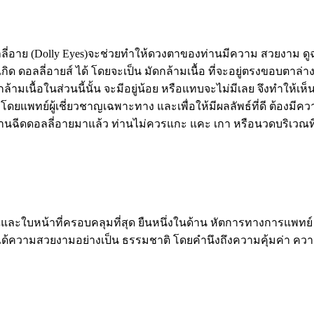
ลี่อาย (Dolly Eyes)จะช่วยทำให้ดวงตาของท่านมีความ สวยงาม ดู
กิด ดอลลี่อายส์ ได้ โดยจะเป็น มัดกล้ามเนื้อ ที่จะอยู่ตรงขอบตาล่
มเนื้อในส่วนนี้นั้น จะมีอยู่น้อย หรือแทบจะไม่มีเลย จึงทำให้เห็น
ดยแพทย์ผู้เชี่ยวชาญเฉพาะทาง และเพื่อให้มีผลลัพธ์ที่ดี ต้องมีคว
ี่ท่านฉีดดอลลี่อายมาแล้ว ท่านไม่ควรแกะ แคะ เกา หรือนวดบริเวณ
และใบหน้าที่ครอบคลุมที่สุด ยืนหนึ่งในด้าน หัตการทางการแพทย์ 
้ได้ความสวยงามอย่างเป็น ธรรมชาติ โดยคำนึงถึงความคุ้มค่า ค