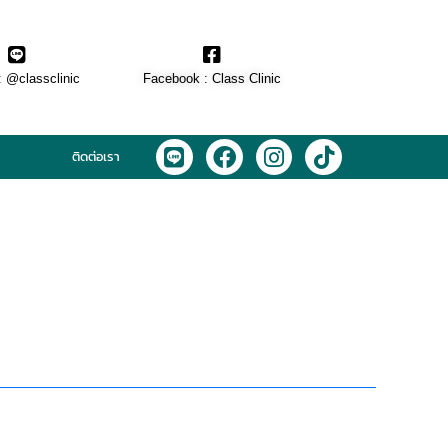
: @classclinic​
Facebook : Class Clinic
L
F
I
T
ติดต่อเรา
i
a
n
i
n
c
s
k
e
e
t
t
b
a
o
o
g
k
o
r
k
a
m