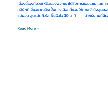
เนื่องนี้เองที่ช่วยให้ผิวของพวกเขาได้รับการซ่อมแซมและกร
คลินิกที่เชี่ยวชาญจึงเป็นทางเลือกที่ช่วยให้คุณเข้าถึงสุด
แน่นอน สูตรลัดผิวใส ฟื้นผิวไว 30 นาที สำหรับคนที่มีเวลา
Read More »
ทรีท
เมน
ต์
ผิว
ที่
ควร
ทำ
ทุก
7
วัน