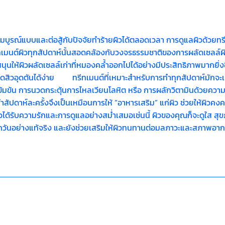
สมบูรณ์แบบและต่อสู้กับปัจจัยทำร้ายผิวได้ตลอดเวลา การดูแลผิวด้วยทร
ทเมนต์ผิวทุกสัปดาห์นั้นสอดคล้องกับวงจรธรรมชาติของการผลัดเซลล์ผิ
นุนให้ผิวผลัดเซลล์เก่าที่หมองคล้ำออกไปได้อย่างมีประสิทธิภาพมากยิ่ง
เกิดสิวอุดตันได้ง่าย ทรีทเมนต์ที่เหมาะสำหรับการทำทุกสัปดาห์มักจะเป็
รเข้มข้น การนวดกระตุ้นการไหลเวียนโลหิต หรือ การผลักวิตามินด้วยความเย
ำสัปดาห์ละครั้งจึงเป็นเหมือนการให้ “อาหารเสริม” แก่ผิว ช่วยให้ผิวคง
ิวได้รับความรักและการดูแลอย่างสม่ำเสมอเช่นนี้ ผิวของคุณก็จะดูใส สุ
ทุกวันอย่างแท้จริง และยังช่วยเสริมให้ผิวทนทานต่อมลภาวะและสภาพอากาศ