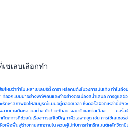
ที่เซเลบเลือกทำ
มว่าทำไมเหล่าเซเลบริตี้ ดารา หรือคนดังในวงการบันเทิง ทำไมถึงมีผิว
ิวดี” ที่ออกแบบมาอย่างพิถีพิถันและทำอย่างต่อเนื่องสม่ำเสมอ การดูแ
ละรักษาสภาพผิวให้สมบูรณ์แบบอยู่ตลอดเวลา ซึ่งคอร์สผิวดีเหล่านี้มักจะ
สมผสานเทคนิคหลายอย่างเข้าด้วยกันอย่างลงตัวและต่อเนื่อง คอร์สผิ
ำหัตถการที่ช่วยในเรื่องการแก้ไขปัญหาผิวเฉพาะจุด เช่น การใช้เลเซอร์
ิวเพื่อฟื้นฟูร่างกายจากภายใน ควบคู่ไปกับการทำทรีทเมนต์ผลักวิตามิ