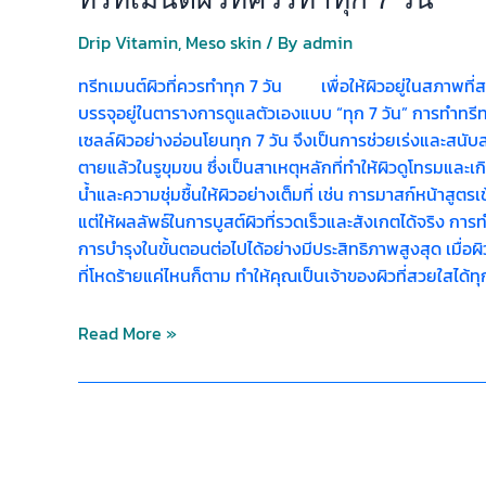
Drip Vitamin
,
Meso skin
/ By
admin
ทรีทเมนต์ผิวที่ควรทำทุก 7 วัน เพื่อให้ผิวอยู่ในสภาพที่
บรรจุอยู่ในตารางการดูแลตัวเองแบบ “ทุก 7 วัน” การทำทรี
เซลล์ผิวอย่างอ่อนโยนทุก 7 วัน จึงเป็นการช่วยเร่งและสนับส
ตายแล้วในรูขุมขน ซึ่งเป็นสาเหตุหลักที่ทำให้ผิวดูโทรมและ
น้ำและความชุ่มชื้นให้ผิวอย่างเต็มที่ เช่น การมาสก์หน้าสูต
แต่ให้ผลลัพธ์ในการบูสต์ผิวที่รวดเร็วและสังเกตได้จริง การท
การบำรุงในขั้นตอนต่อไปได้อย่างมีประสิทธิภาพสูงสุด เมื่อผ
ที่โหดร้ายแค่ไหนก็ตาม ทำให้คุณเป็นเจ้าของผิวที่สวยใสได้
Read More »
ไม่
อยาก
ให้