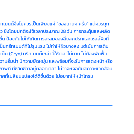
ีทเมนต์จึงไม่ควรเป็นเพียงแค่ “ของนานๆ ครั้ง” แต่ควรถูก
ว ซึ่งโดยปกติจะใช้เวลาประมาณ 28 วัน การกระตุ้นและผลัด
ขึ้น ป้องกันไม่ให้เกิดการสะสมของสิ่งสกปรกและเซลล์ผิวที่
นทรีทเมนต์ที่ไม่รุนแรง ไม่ทำให้ผิวบางลง แต่เน้นการเติม
็น (Cryo) ทรีทเมนต์เหล่านี้ใช้เวลาไม่นาน ไม่ต้องพักฟื้น
ความอิ่มน้ำ มีความยืดหยุ่น และพร้อมที่จะรับการแต่งหน้าหรือ
ขภาพดี มีชีวิตชีวาอยู่ตลอดเวลา ไม่ว่าจะเจอกับสภาวะแวดล้อม
ที่เปลี่ยนแปลงได้ดีขึ้นด้วย ไม่อยากให้หน้าโทรม