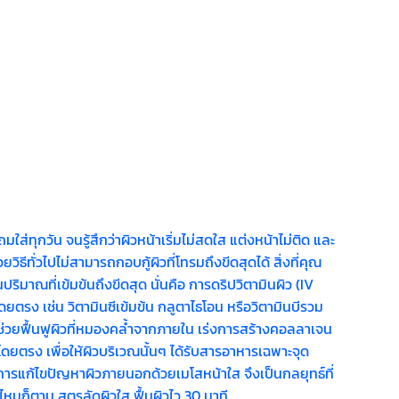
ทุกวัน จนรู้สึกว่าผิวหน้าเริ่มไม่สดใส แต่งหน้าไม่ติด และ
ทั่วไปไม่สามารถกอบกู้ผิวที่โทรมถึงขีดสุดได้ สิ่งที่คุณ
มาณที่เข้มข้นถึงขีดสุด นั่นคือ การดริปวิตามินผิว (IV
รง เช่น วิตามินซีเข้มข้น กลูตาไธโอน หรือวิตามินบีรวม
ปช่วยฟื้นฟูผิวที่หมองคล้ำจากภายใน เร่งการสร้างคอลลาเจน
นโดยตรง เพื่อให้ผิวบริเวณนั้นๆ ได้รับสารอาหารเฉพาะจุด
ะการแก้ไขปัญหาผิวภายนอกด้วยเมโสหน้าใส จึงเป็นกลยุทธ์ที่
ก็ตาม สูตรลัดผิวใส ฟื้นผิวไว 30 นาที