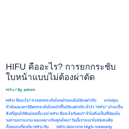
การ
ยก
กระชับ
ใบหน้า
แบบ
ไม่
ต้อง
ผ่าตัด
HIFU คืออะไร? การยกกระชับ
ใบหน้าแบบไม่ต้องผ่าตัด
Hifu
/ By
admin
HIFU คืออะไร? การยกกระชับใบหน้าแบบไม่ต้องผ่าตัด หากคุณ
กำลังมองหาวิธียกกระชับใบหน้าที่ไม่ต้องผ่าตัด คำว่า “HIFU” น่าจะเป็น
สิ่งที่คุณได้ยินบ่อยขึ้น แต่ HIFU คืออะไรกันแน่? ทำไมถึงเป็นที่นิยมใน
วงการความงาม และเหมาะกับคุณไหม? วันนี้เราจะมาไขข้อสงสัย
ทั้งหมดเกี่ยวกับ HIFU กัน HIFU ย่อมาจาก High-Intensity