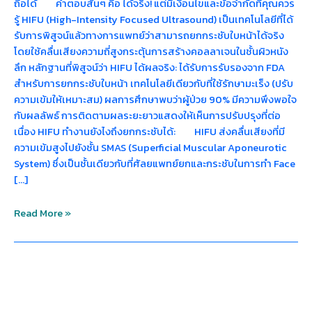
ถือได้ คำตอบสั้นๆ คือ ได้จริง! แต่มีเงื่อนไขและข้อจำกัดที่คุณควร
รู้ HIFU (High-Intensity Focused Ultrasound) เป็นเทคโนโลยีที่ได้
รับการพิสูจน์แล้วทางการแพทย์ว่าสามารถยกกระชับใบหน้าได้จริง
โดยใช้คลื่นเสียงความถี่สูงกระตุ้นการสร้างคอลลาเจนในชั้นผิวหนัง
ลึก หลักฐานที่พิสูจน์ว่า HIFU ได้ผลจริง: ได้รับการรับรองจาก FDA
สำหรับการยกกระชับใบหน้า เทคโนโลยีเดียวกับที่ใช้รักษามะเร็ง (ปรับ
ความเข้มให้เหมาะสม) ผลการศึกษาพบว่าผู้ป่วย 90% มีความพึงพอใจ
กับผลลัพธ์ การติดตามผลระยะยาวแสดงให้เห็นการปรับปรุงที่ต่อ
เนื่อง HIFU ทำงานยังไงถึงยกกระชับได้: HIFU ส่งคลื่นเสียงที่มี
ความเข้มสูงไปยังชั้น SMAS (Superficial Muscular Aponeurotic
System) ซึ่งเป็นชั้นเดียวกับที่ศัลยแพทย์ยกและกระชับในการทำ Face
[…]
Read More »
HIFU
คือ
อะไร?