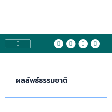
Skip
to
content
L
F
I
T
i
a
n
i
n
c
s
k
บริการของเรา
e
e
t
t
b
a
o
o
g
k
o
r
ผลลัพธ์ธรรมชาติ
k
a
m
HIFU