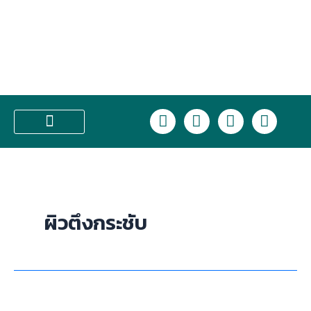
Skip
to
content
L
F
I
T
i
a
n
i
n
c
s
k
บริการของเรา
e
e
t
t
b
a
o
o
g
k
o
r
ผิวตึงกระชับ
k
a
m
HIFU