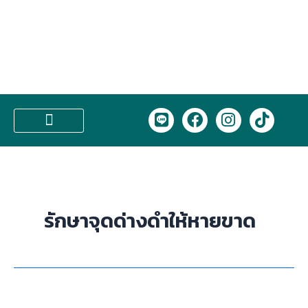
Skip
to
content
L
F
I
T
i
a
n
i
n
c
s
k
บริการของเรา
e
e
t
t
b
a
o
o
g
k
o
r
รักษาจุดด่างดำให้หายขาด
k
a
m
ฝ้า