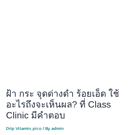
กระ
จุด
ด่าง
ดำ
ร้อยเอ็ด
ใช้
อะไร
ถึง
จะ
เห็น
ผล?
ที่
Class
ฝ้า กระ จุดด่างดำ ร้อยเอ็ด ใช้
Clinic
มี
อะไรถึงจะเห็นผล? ที่ Class
คำ
Clinic มีคำตอบ
ตอบ
Drip Vitamin
,
pico
/ By
admin