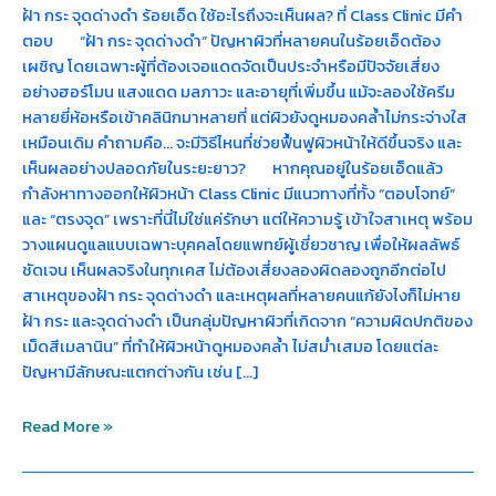
ฝ้า กระ จุดด่างดำ ร้อยเอ็ด ใช้อะไรถึงจะเห็นผล? ที่ Class Clinic มีคำ
ตอบ “ฝ้า กระ จุดด่างดำ” ปัญหาผิวที่หลายคนในร้อยเอ็ดต้อง
เผชิญ โดยเฉพาะผู้ที่ต้องเจอแดดจัดเป็นประจำหรือมีปัจจัยเสี่ยง
อย่างฮอร์โมน แสงแดด มลภาวะ และอายุที่เพิ่มขึ้น แม้จะลองใช้ครีม
หลายยี่ห้อหรือเข้าคลินิกมาหลายที่ แต่ผิวยังดูหมองคล้ำไม่กระจ่างใส
เหมือนเดิม คำถามคือ… จะมีวิธีไหนที่ช่วยฟื้นฟูผิวหน้าให้ดีขึ้นจริง และ
เห็นผลอย่างปลอดภัยในระยะยาว? หากคุณอยู่ในร้อยเอ็ดแล้ว
กำลังหาทางออกให้ผิวหน้า Class Clinic มีแนวทางที่ทั้ง “ตอบโจทย์”
และ “ตรงจุด” เพราะที่นี่ไม่ใช่แค่รักษา แต่ให้ความรู้ เข้าใจสาเหตุ พร้อม
วางแผนดูแลแบบเฉพาะบุคคลโดยแพทย์ผู้เชี่ยวชาญ เพื่อให้ผลลัพธ์
ชัดเจน เห็นผลจริงในทุกเคส ไม่ต้องเสี่ยงลองผิดลองถูกอีกต่อไป
สาเหตุของฝ้า กระ จุดด่างดำ และเหตุผลที่หลายคนแก้ยังไงก็ไม่หาย
ฝ้า กระ และจุดด่างดำ เป็นกลุ่มปัญหาผิวที่เกิดจาก “ความผิดปกติของ
เม็ดสีเมลานิน” ที่ทำให้ผิวหน้าดูหมองคล้ำ ไม่สม่ำเสมอ โดยแต่ละ
ปัญหามีลักษณะแตกต่างกัน เช่น […]
Read More »