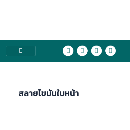
Skip
to
content
L
F
I
T
i
a
n
i
n
c
s
k
บริการของเรา
e
e
t
t
b
a
o
o
g
k
o
r
สลายไขมันใบหน้า
k
a
m
อยาก