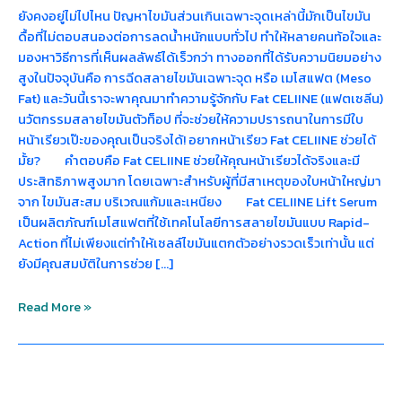
ยังคงอยู่ไม่ไปไหน ปัญหาไขมันส่วนเกินเฉพาะจุดเหล่านี้มักเป็นไขมัน
ดื้อที่ไม่ตอบสนองต่อการลดน้ำหนักแบบทั่วไป ทำให้หลายคนท้อใจและ
มองหาวิธีการที่เห็นผลลัพธ์ได้เร็วกว่า ทางออกที่ได้รับความนิยมอย่าง
สูงในปัจจุบันคือ การฉีดสลายไขมันเฉพาะจุด หรือ เมโสแฟต (Meso
Fat) และวันนี้เราจะพาคุณมาทำความรู้จักกับ Fat CELIINE (แฟตเซลีน)
นวัตกรรมสลายไขมันตัวท็อป ที่จะช่วยให้ความปรารถนาในการมีใบ
หน้าเรียวเป๊ะของคุณเป็นจริงได้! อยากหน้าเรียว Fat CELIINE ช่วยได้
มั้ย? คำตอบคือ Fat CELIINE ช่วยให้คุณหน้าเรียวได้จริงและมี
ประสิทธิภาพสูงมาก โดยเฉพาะสำหรับผู้ที่มีสาเหตุของใบหน้าใหญ่มา
จาก ไขมันสะสม บริเวณแก้มและเหนียง Fat CELIINE Lift Serum
เป็นผลิตภัณฑ์เมโสแฟตที่ใช้เทคโนโลยีการสลายไขมันแบบ Rapid-
Action ที่ไม่เพียงแต่ทำให้เซลล์ไขมันแตกตัวอย่างรวดเร็วเท่านั้น แต่
ยังมีคุณสมบัติในการช่วย […]
Read More »