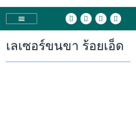
Skip
รีวิว
to
เลเซอร์
L
F
I
T
content
ขน
i
a
n
i
ร้อยเอ็ด
n
c
s
k
บอก
บริการของเรา
e
e
t
t
หมด
เลเซอร์ขนขา ร้อยเอ็ด
b
a
o
ทุก
o
g
k
ขั้น
o
r
ตอน
k
a
เห็น
m
ผล
จริง
ไหม?