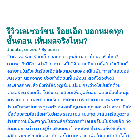
รีวิวเลเซอร์ขน ร้อยเอ็ด บอกหมดทุก
ขั้นตอน เห็นผลจริงไหม?
Uncategorized
/ By
admin
รีวิวเลเซอร์ขน ร้อยเอ็ด บอกหมดทุกขั้นตอน เห็นผลจริงไหม?
หากพูดถึงวิธีการกำจัดขนถาวรที่ได้รับความนิยม หนึ่งในตัวเลือกที่
หลายคนในจังหวัดร้อยเอ็ดให้ความสนใจคงหนีไม่พ้น การทำเลเซอร์
ขน เพราะนอกจากจะช่วยกำจัดขนที่ไม่พึงประสงค์ได้อย่างมี
ประสิทธิภาพแล้ว ยังทำให้ผิวดูเรียบเนียน กระจ่างใสขึ้นอีกด้วย
เลเซอร์ขน ร้อยเอ็ด ได้รับความนิยมเพิ่มสูงขึ้นอย่างต่อเนื่องในกลุ่ม
คนรุ่นใหม่ ไม่ว่าจะเป็นนักเรียน นักศึกษา หรือวัยทำงาน เพราะช่วย
ประหยัดเวลาในการดูแลตัวเอง ลดปัญหาขนคุด และเสริมความมั่นใจ
เมื่อต้องสวมใส่เสื้อผ้าโชว์ผิวพรรณ เช่น แขนกุด ขาสั้น หรือชุดว่าย
น้ำ บทความนี้จะพาคุณไปเจาะลึกรีวิวการทำเลเซอร์ขนในร้อยเอ็ด ทั้ง
ขั้นตอนการทำ ความรู้สึกจริงตอนทำ ผลลัพธ์ที่ได้ รวมถึงวิธีเลือก
คลินิกเลเซอร์ขนที่ปลอดภัยและได้มาตรฐาน เพื่อให้คุณตัดสินใจได้