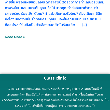
ง่ายขึ้น พร้อมเผยข้อมูลอัปเดตล่าสุดปี 2025 ว่าการทำเลเซอร์ขนคุ้ม
ค่าจริงไหม และเหมาะกับคุณหรือไม่ หากคุณกำลังค้นหาคำตอบว่า
เลเซอร์ขน ร้อยเอ็ด ดีไหม? ทำแล้วเห็นผลจริงไหม? ต้องเลือกคลินิก
ยังไง? บทความนี้มีคำตอบครบทุกมุมมองให้คุณแน่นอน! เลเซอร์ขน
คืออะไร? ทำไมถึงเป็นตัวเลือกยอดฮิตในร้อยเอ็ด […]
Read More »
Class clinic
Class Clinic คลินิกเสริมความงาม รวมบริการการดูแลผิวพรรณและใบหน้าที่
ครอบคลุมที่สุด ยืนหนึ่งในด้าน หัตการทางการแพทย์ ด้วยเครื่องมือทันสมัยและ
ผลิตภัณฑ์ที่ผ่านการรับรองมาตรฐานอย่างมีประสิทธิภาพ ให้ได้ความสวยงามอย่างเป็น
ธรรมชาติ โดยคำนึงถึงความคุ้มค่า ความสวยงาม อย่างปลอดภัย