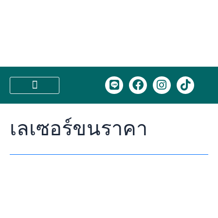
Skip
รีวิว
to
เลเซอร์
content
ขน
ร้อยเอ็ด
บอก
หมด
ทุก
L
F
I
T
ขั้น
i
a
n
i
ตอน
n
c
s
k
บริการของเรา
เห็น
e
e
t
t
ผล
เลเซอร์ขนราคา
b
a
o
จริง
o
g
k
ไหม?
o
r
k
a
m