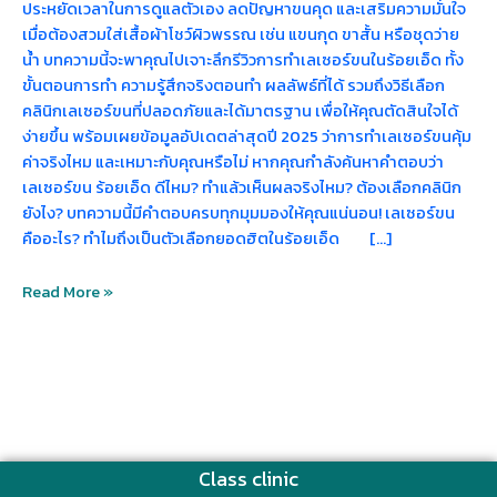
ประหยัดเวลาในการดูแลตัวเอง ลดปัญหาขนคุด และเสริมความมั่นใจ
เมื่อต้องสวมใส่เสื้อผ้าโชว์ผิวพรรณ เช่น แขนกุด ขาสั้น หรือชุดว่าย
น้ำ บทความนี้จะพาคุณไปเจาะลึกรีวิวการทำเลเซอร์ขนในร้อยเอ็ด ทั้ง
ขั้นตอนการทำ ความรู้สึกจริงตอนทำ ผลลัพธ์ที่ได้ รวมถึงวิธีเลือก
คลินิกเลเซอร์ขนที่ปลอดภัยและได้มาตรฐาน เพื่อให้คุณตัดสินใจได้
ง่ายขึ้น พร้อมเผยข้อมูลอัปเดตล่าสุดปี 2025 ว่าการทำเลเซอร์ขนคุ้ม
ค่าจริงไหม และเหมาะกับคุณหรือไม่ หากคุณกำลังค้นหาคำตอบว่า
เลเซอร์ขน ร้อยเอ็ด ดีไหม? ทำแล้วเห็นผลจริงไหม? ต้องเลือกคลินิก
ยังไง? บทความนี้มีคำตอบครบทุกมุมมองให้คุณแน่นอน! เลเซอร์ขน
คืออะไร? ทำไมถึงเป็นตัวเลือกยอดฮิตในร้อยเอ็ด […]
Read More »
Class clinic