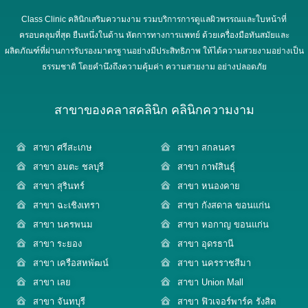
Class Clinic คลินิกเสริมความงาม รวมบริการการดูแลผิวพรรณและใบหน้าที่
ครอบคลุมที่สุด ยืนหนึ่งในด้าน หัตการทางการแพทย์ ด้วยเครื่องมือทันสมัยและ
ผลิตภัณฑ์ที่ผ่านการรับรองมาตรฐานอย่างมีประสิทธิภาพ ให้ได้ความสวยงามอย่างเป็น
ธรรมชาติ โดยคำนึงถึงความคุ้มค่า ความสวยงาม อย่างปลอดภัย
สาขาของคลาสคลินิก คลินิกความงาม
สาขา ศรีสะเกษ
สาขา สกลนคร
สาขา อมตะ ชลบุรี
สาขา กาฬสินธุ์
สาขา สุรินทร์
สาขา หนองคาย
สาขา ฉะเชิงเทรา
สาขา กังสดาล ขอนแก่น
สาขา นครพนม
สาขา หอกาญ ขอนแก่น
สาขา ระยอง
สาขา อุดรธานี
สาขา เครือสหพัฒน์
สาขา นครราชสีมา
สาขา เลย
สาขา Union Mall
สาขา จันทบุรี
สาขา ฟิวเจอร์พาร์ค รังสิต