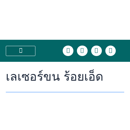
Skip
รีวิว
to
เลเซอร์
content
ขน
ร้อยเอ็ด
บอก
หมด
ทุก
L
F
I
T
ขั้น
i
a
n
i
ตอน
n
c
s
k
บริการของเรา
เห็น
e
e
t
t
ผล
เลเซอร์ขน ร้อยเอ็ด
b
a
o
จริง
o
g
k
ไหม?
o
r
k
a
m