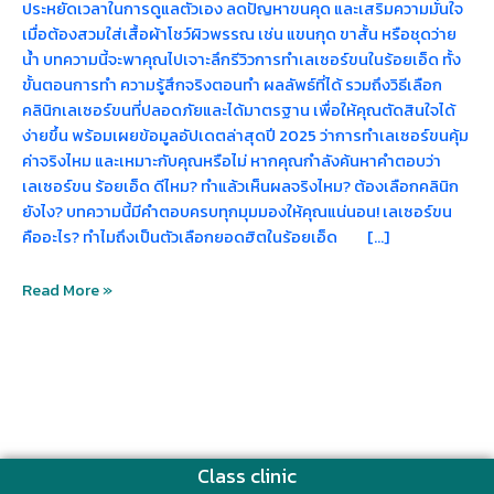
ประหยัดเวลาในการดูแลตัวเอง ลดปัญหาขนคุด และเสริมความมั่นใจ
เมื่อต้องสวมใส่เสื้อผ้าโชว์ผิวพรรณ เช่น แขนกุด ขาสั้น หรือชุดว่าย
น้ำ บทความนี้จะพาคุณไปเจาะลึกรีวิวการทำเลเซอร์ขนในร้อยเอ็ด ทั้ง
ขั้นตอนการทำ ความรู้สึกจริงตอนทำ ผลลัพธ์ที่ได้ รวมถึงวิธีเลือก
คลินิกเลเซอร์ขนที่ปลอดภัยและได้มาตรฐาน เพื่อให้คุณตัดสินใจได้
ง่ายขึ้น พร้อมเผยข้อมูลอัปเดตล่าสุดปี 2025 ว่าการทำเลเซอร์ขนคุ้ม
ค่าจริงไหม และเหมาะกับคุณหรือไม่ หากคุณกำลังค้นหาคำตอบว่า
เลเซอร์ขน ร้อยเอ็ด ดีไหม? ทำแล้วเห็นผลจริงไหม? ต้องเลือกคลินิก
ยังไง? บทความนี้มีคำตอบครบทุกมุมมองให้คุณแน่นอน! เลเซอร์ขน
คืออะไร? ทำไมถึงเป็นตัวเลือกยอดฮิตในร้อยเอ็ด […]
Read More »
Class clinic