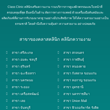
Class Clinic คลินิกเสริมความงาม รวมบริการการดูแลผิวพรรณและใบหน้าที่
ครอบคลุมที่สุด ยืนหนึ่งในด้าน หัตการทางการแพทย์ ด้วยเครื่องมือทันสมัยและ
ผลิตภัณฑ์ที่ผ่านการรับรองมาตรฐานอย่างมีประสิทธิภาพ ให้ได้ความสวยงามอย่างเป็น
ธรรมชาติ โดยคำนึงถึงความคุ้มค่า ความสวยงาม อย่างปลอดภัย
สาขาของคลาสคลินิก คลินิกความงาม
สาขา ศรีสะเกษ
สาขา สกลนคร
สาขา อมตะ ชลบุรี
สาขา กาฬสินธุ์
สาขา สุรินทร์
สาขา หนองคาย
สาขา ฉะเชิงเทรา
สาขา กังสดาล ขอนแก่น
สาขา นครพนม
สาขา หอกาญ ขอนแก่น
สาขา ระยอง
สาขา อุดรธานี
สาขา เครือสหพัฒน์
สาขา นครราชสีมา
สาขา เลย
สาขา Union Mall
สาขา จันทบุรี
สาขา ฟิวเจอร์พาร์ค รังสิต