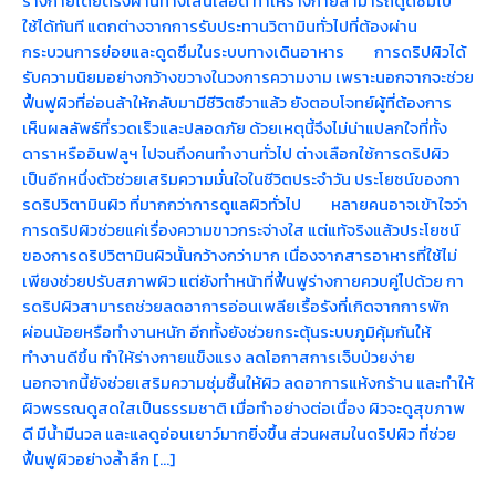
ร่างกายโดยตรงผ่านทางเส้นเลือด ทำให้ร่างกายสามารถดูดซึมไป
ใช้ได้ทันที แตกต่างจากการรับประทานวิตามินทั่วไปที่ต้องผ่าน
กระบวนการย่อยและดูดซึมในระบบทางเดินอาหาร การดริปผิวได้
รับความนิยมอย่างกว้างขวางในวงการความงาม เพราะนอกจากจะช่วย
ฟื้นฟูผิวที่อ่อนล้าให้กลับมามีชีวิตชีวาแล้ว ยังตอบโจทย์ผู้ที่ต้องการ
เห็นผลลัพธ์ที่รวดเร็วและปลอดภัย ด้วยเหตุนี้จึงไม่น่าแปลกใจที่ทั้ง
ดาราหรืออินฟลูฯ ไปจนถึงคนทำงานทั่วไป ต่างเลือกใช้การดริปผิว
เป็นอีกหนึ่งตัวช่วยเสริมความมั่นใจในชีวิตประจำวัน ประโยชน์ของกา
รดริปวิตามินผิว ที่มากกว่าการดูแลผิวทั่วไป หลายคนอาจเข้าใจว่า
การดริปผิวช่วยแค่เรื่องความขาวกระจ่างใส แต่แท้จริงแล้วประโยชน์
ของการดริปวิตามินผิวนั้นกว้างกว่ามาก เนื่องจากสารอาหารที่ใช้ไม่
เพียงช่วยปรับสภาพผิว แต่ยังทำหน้าที่ฟื้นฟูร่างกายควบคู่ไปด้วย กา
รดริปผิวสามารถช่วยลดอาการอ่อนเพลียเรื้อรังที่เกิดจากการพัก
ผ่อนน้อยหรือทำงานหนัก อีกทั้งยังช่วยกระตุ้นระบบภูมิคุ้มกันให้
ทำงานดีขึ้น ทำให้ร่างกายแข็งแรง ลดโอกาสการเจ็บป่วยง่าย
นอกจากนี้ยังช่วยเสริมความชุ่มชื้นให้ผิว ลดอาการแห้งกร้าน และทำให้
ผิวพรรณดูสดใสเป็นธรรมชาติ เมื่อทำอย่างต่อเนื่อง ผิวจะดูสุขภาพ
ดี มีน้ำมีนวล และแลดูอ่อนเยาว์มากยิ่งขึ้น ส่วนผสมในดริปผิว ที่ช่วย
ฟื้นฟูผิวอย่างล้ำลึก […]