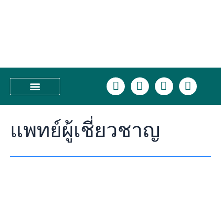
Skip
ดริป
to
ผิว
content
คือ
อะไร?
ทำไม
ถึง
ได้
L
F
I
T
รับ
i
a
n
i
ความ
n
c
s
k
บริการของเรา
นิยม
e
e
t
t
ใน
แพทย์ผู้เชี่ยวชาญ
b
a
o
วงการ
o
g
k
ความ
o
r
งาม
k
a
m