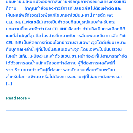
ยอมหายไปไหน แม้จะออกกำลังกายหรือคุมอาหารอย่างเคร่งครัดแล้ว
ก็ตาม ถ้าคุณกำลังมองหาวิธีการที่ ปลอดภัย ไม่ต้องผ่าตัด และ
เห็นผลลัพธ์ที่รวดเร็วเพื่อแก้ไขปัญหาไขมันเหล่านี้ การฉีด Fat
CELIINE (แฟตเซลีน) อาจเป็นคำตอบที่สมบูรณ์แบบสำหรับคุณ
บทความนี้จะเจาะลึกว่า Fat CELIINE คืออะไร ทำไมจึงเป็นทางเลือกที่ดี
และที่สำคัญที่สุดคือ ใครบ้างที่เหมาะกับการฉีดแฟตเซลีน การฉีด Fat
CELIINE เป็นหัตถการที่ตอบโจทย์ความงามเฉพาะจุดได้ดีเยี่ยม เหมาะ
กับบุคคลเหล่านี้: ผู้ที่มีไขมันสะสมเฉพาะจุด: โดยเฉพาะไขมันบริเวณ
ใบหน้า (แก้ม, เหนียง) และลำตัว (แขน, ขา, หน้าท้อง) ที่ไม่สามารถกำจัด
ได้ด้วยการลดน้ำหนักหรือออกกำลังกาย ผู้ที่ต้องการผลลัพธ์ที่
รวดเร็ว: เหมาะสำหรับผู้ที่ต้องการลดสัดส่วนเพื่อเตรียมพร้อม
สำหรับโอกาสพิเศษ หรือไม่ต้องการรอนาน ผู้ที่ไม่อยากศัลยกรรม:
[…]
Read More »