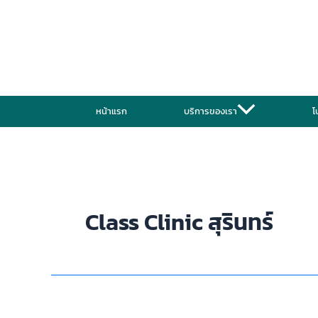
Skip
to
content
หน้าแรก
บริการของเรา
โ
Class Clinic สุรินทร์
ฉีด