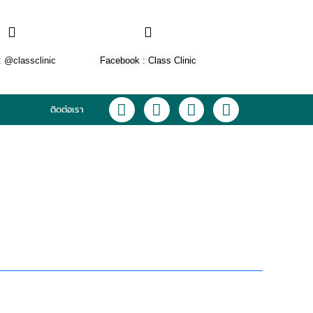
: @classclinic​
Facebook : Class Clinic
L
F
I
T
ติดต่อเรา
i
a
n
i
n
c
s
k
e
e
t
t
b
a
o
o
g
k
o
r
k
a
m