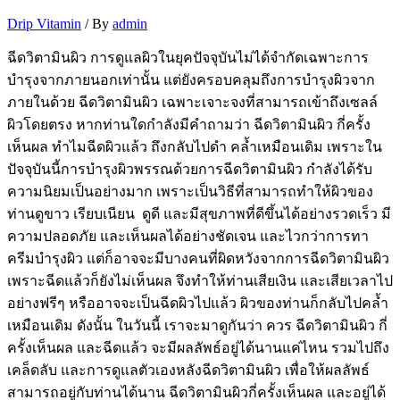
Drip Vitamin
/ By
admin
ฉีดวิตามินผิว การดูแลผิวในยุคปัจจุบันไม่ได้จำกัดเฉพาะการ
บำรุงจากภายนอกเท่านั้น แต่ยังครอบคลุมถึงการบำรุงผิวจาก
ภายในด้วย ฉีดวิตามินผิว เฉพาะเจาะจงที่สามารถเข้าถึงเซลล์
ผิวโดยตรง หากท่านใดกำลังมีคำถามว่า ฉีดวิตามินผิว กี่ครั้ง
เห็นผล ทำไมฉีดผิวแล้ว ถึงกลับไปดำ คล้ำเหมือนเดิม เพราะใน
ปัจจุบันนี้การบำรุงผิวพรรณด้วยการฉีดวิตามินผิว กำลังได้รับ
ความนิยมเป็นอย่างมาก เพราะเป็นวิธีที่สามารถทำให้ผิวของ
ท่านดูขาว เรียบเนียน ดูดี และมีสุขภาพที่ดีขึ้นได้อย่างรวดเร็ว มี
ความปลอดภัย และเห็นผลได้อย่างชัดเจน และไวกว่าการทา
ครีมบำรุงผิว แต่ก็อาจจะมีบางคนที่ผิดหวังจากการฉีดวิตามินผิว
เพราะฉีดแล้วก็ยังไม่เห็นผล จึงทำให้ท่านเสียเงิน และเสียเวลาไป
อย่างฟรีๆ หรืออาจจะเป็นฉีดผิวไปแล้ว ผิวของท่านก็กลับไปคล้ำ
เหมือนเดิม ดังนั้น ในวันนี้ เราจะมาดูกันว่า ควร ฉีดวิตามินผิว กี่
ครั้งเห็นผล และฉีดแล้ว จะมีผลลัพธ์อยู่ได้นานแค่ไหน รวมไปถึง
เคล็ดลับ และการดูแลตัวเองหลังฉีดวิตามินผิว เพื่อให้ผลลัพธ์
สามารถอยู่กับท่านได้นาน ฉีดวิตามินผิวกี่ครั้งเห็นผล และอยู่ได้