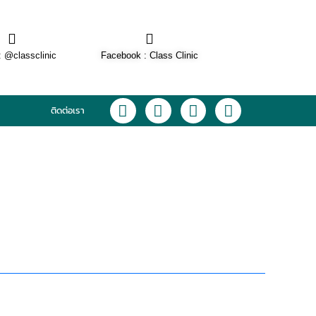
: @classclinic​
Facebook : Class Clinic
L
F
I
T
ติดต่อเรา
i
a
n
i
n
c
s
k
e
e
t
t
b
a
o
o
g
k
o
r
k
a
m