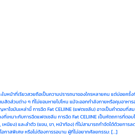
ใบหน้าที่เรียวสวยถือเป็นความปรารถนาของใครหลายคน แต่บ่อยครั้งที่
สมตามสัดส่วนต่าง ๆ ที่ไม่ยอมหายไปไหน แม้จะออกกำลังกายหรือคุมอาห
ไขปัญหาไขมันเหล่านี้ การฉีด Fat CELIINE (แฟตเซลีน) อาจเป็นคำตอบที่
บ้างที่เหมาะกับการฉีดแฟตเซลีน การฉีด Fat CELIINE เป็นหัตถการที่ตอบโจ
 เหนียง) และลำตัว (แขน, ขา, หน้าท้อง) ที่ไม่สามารถกำจัดได้ด้วยการลด
บโอกาสพิเศษ หรือไม่ต้องการรอนาน ผู้ที่ไม่อยากศัลยกรรม: […]