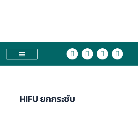
Skip
to
content
L
F
I
T
i
a
n
i
n
c
s
k
บริการของเรา
e
e
t
t
b
a
o
o
g
k
o
r
HIFU ยกกระชับ
k
a
m
HIFU