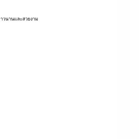
พธ์ยาวนานและสวยงาม