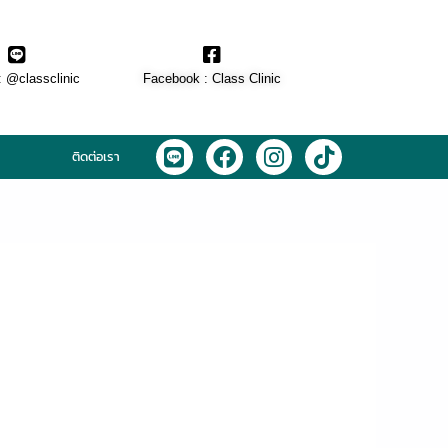
: @classclinic​
Facebook : Class Clinic
L
F
I
T
ติดต่อเรา
i
a
n
i
n
c
s
k
e
e
t
t
b
a
o
o
g
k
o
r
k
a
m