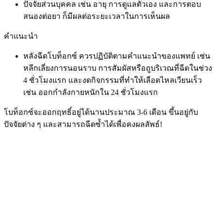
ปัจจัยส่วนบุคคล เช่น อายุ การดูแลตัวเอง และการตอบ
สนองต่อยา ก็มีผลต่อระยะเวลาในการเห็นผล
คำแนะนำ
หลังฉีดโบท็อกซ์ ควรปฏิบัติตามคำแนะนำของแพทย์ เช่น
หลีกเลี่ยงการนอนราบ การสัมผัสหรือถูบริเวณที่ฉีดในช่วง
4 ชั่วโมงแรก และงดกิจกรรมที่ทำให้เลือดไหลเวียนเร็ว
เช่น ออกกำลังกายหนักใน 24 ชั่วโมงแรก
โบท็อกซ์จะออกฤทธิ์อยู่ได้นานประมาณ 3-6 เดือน ขึ้นอยู่กับ
ปัจจัยต่าง ๆ และสามารถฉีดซ้ำได้เพื่อคงผลลัพธ์!