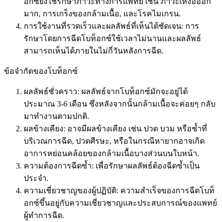
อกซ์ยังใช้รักษาภาวะทางการแพทย์ เช่น ภาวะเหงื่อออก
มาก, การเกร็งของกล้ามเนื้อ, และโรคไมเกรน.
การใช้งานที่รวดเร็วและผลลัพธ์ที่เห็นได้ชัดเจน: การ
รักษาโดยการฉีดโบท็อกซ์ใช้เวลาไม่นานและผลลัพธ์
สามารถเห็นได้ภายในไม่กี่วันหลังการฉีด.
ข้อจำกัดของโบท็อกซ์
ผลลัพธ์ชั่วคราว: ผลลัพธ์จากโบท็อกซ์มักจะอยู่ได้
ประมาณ 3-6 เดือน ซึ่งหลังจากนั้นกล้ามเนื้อจะค่อยๆ กลับ
มาทำงานตามปกติ.
ผลข้างเคียง: อาจมีผลข้างเคียง เช่น ปวด บวม หรือช้ำที่
บริเวณการฉีด, ปวดศีรษะ, หรือในกรณีหายากอาจเกิด
อาการหย่อนคล้อยของกล้ามเนื้อบางส่วนบนใบหน้า.
ความต้องการฉีดซ้ำ: เพื่อรักษาผลลัพธ์ต้องฉีดซ้ำเป็น
ประจำ.
ความเชี่ยวชาญของผู้ปฏิบัติ: ความสำเร็จของการฉีดโบท็
อกซ์ขึ้นอยู่กับความเชี่ยวชาญและประสบการณ์ของแพทย์
ผู้ทำการฉีด.