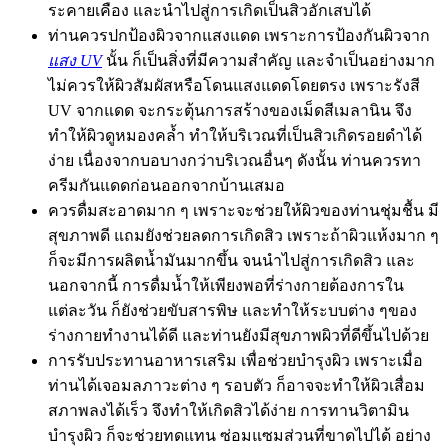
ระคายเคือง และนำไปสู่การเกิดเป็นสิวอักเสบได้
ท่านควรปกป้องผิวจากแสงแดด เพราะการป้องกันผิวจาก
แสง UV
นั้น ก็เป็นสิ่งที่มีความสำคัญ และจำเป็นอย่างมาก
ไม่ควรให้ผิวสัมผัสหรือโดนแสงแดดโดยตรง เพราะรังสี
UV จากแดด จะกระตุ้นการสร้างของเม็ดสีเมลานิน จึง
ทำให้ผิวดูหมองคล้ำ ทำให้บริเวณที่เป็นสิวเกิดรอยดำได้
ง่าย เนื่องจากบอบางกว่าบริเวณอื่นๆ ดังนั้น ท่านควรทา
ครีมกันแดดก่อนออกจากบ้านเสมอ
ควรดื่มสะอาดมาก ๆ เพราะจะช่วยให้ผิวของท่านชุ่มชื้น มี
สุขภาพดี แถมยังช่วยลดการเกิดสิว เพราะถ้าผิวแห้งมาก ๆ
ก็จะมีการผลิตน้ำมันมากขึ้น จนนำไปสู่การเกิดสิว และ
นอกจากนี้ การดื่มน้ำให้เพียงพอที่ร่างกายต้องการใน
แต่ละวัน ก็ยังช่วยขับสารพิษ และทำให้ระบบต่าง ๆของ
ร่างกายทำงานได้ดี และท่านยังมีสุขภาพผิวที่ดีขึ้นไปด้วย
การรับประทานอาหารเสริม เพื่อช่วยบำรุงผิว เพราะเมื่อ
ท่านได้เจอมลภาวะต่าง ๆ รอบตัว ก็อาจจะทำให้ผิวเสื่อม
สภาพลงได้เร็ว จึงทำให้เกิดสิวได้ง่าย การทานวิตามิน
บำรุงผิว ก็จะช่วยทดแทน ซ่อมแซมส่วนที่ขาดไปได้ อย่าง