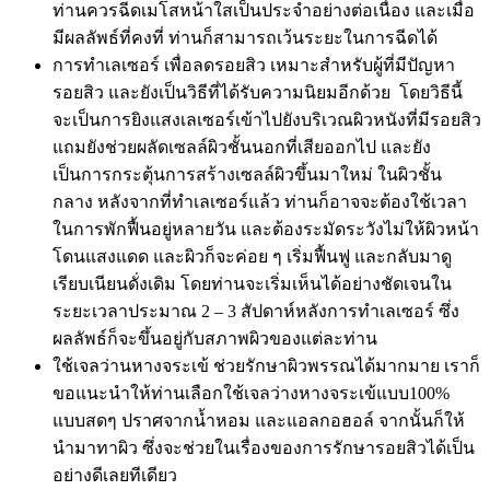
ท่านควรฉีดเมโสหน้าใสเป็นประจำอย่างต่อเนื่อง และเมื่อ
มีผลลัพธ์ที่คงที่ ท่านก็สามารถเว้นระยะในการฉีดได้
การทำเลเซอร์ เพื่อลดรอยสิว เหมาะสำหรับผู้ที่มีปัญหา
รอยสิว และยังเป็นวิธีที่ได้รับความนิยมอีกด้วย โดยวิธีนี้
จะเป็นการยิงแสงเลเซอร์เข้าไปยังบริเวณผิวหนังที่มีรอยสิว
แถมยังช่วยผลัดเซลล์ผิวชั้นนอกที่เสียออกไป และยัง
เป็นการกระตุ้นการสร้างเซลล์ผิวขึ้นมาใหม่ ในผิวชั้น
กลาง หลังจากที่ทำเลเซอร์แล้ว ท่านก็อาจจะต้องใช้เวลา
ในการพักฟื้นอยู่หลายวัน และต้องระมัดระวังไม่ให้ผิวหน้า
โดนแสงแดด และผิวก็จะค่อย ๆ เริ่มฟื้นฟู และกลับมาดู
เรียบเนียนดั่งเดิม โดยท่านจะเริ่มเห็นได้อย่างชัดเจนใน
ระยะเวลาประมาณ 2 – 3 สัปดาห์หลังการทำเลเซอร์ ซึ่ง
ผลลัพธ์ก็จะขึ้นอยู่กับสภาพผิวของแต่ละท่าน
ใช้เจลว่านหางจระเข้ ช่วยรักษาผิวพรรณได้มากมาย เราก็
ขอแนะนำให้ท่านเลือกใช้เจลว่างหางจระเข้แบบ100%
แบบสดๆ ปราศจากน้ำหอม และแอลกอฮอล์ จากนั้นก็ให้
นำมาทาผิว ซึ่งจะช่วยในเรื่องของการรักษารอยสิวได้เป็น
อย่างดีเลยทีเดียว