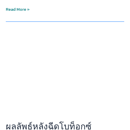
Read More »
ผลลัพธ์
หลัง
ฉีด
โบ
ท็
อกซ์
Neuronox
กี่
วัน
เห็น
ผล
ผลลัพธ์หลังฉีดโบท็อกซ์