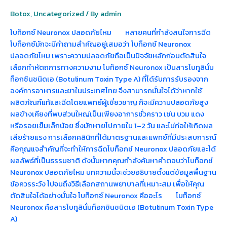
Botox
,
Uncategorized
/ By
admin
โบท็อกซ์ Neuronox ปลอดภัยไหม หลายคนที่กำลังสนใจการฉีด
โบท็อกซ์มักจะมีคำถามสำคัญอยู่เสมอว่า โบท็อกซ์ Neuronox
ปลอดภัยไหม เพราะความปลอดภัยถือเป็นปัจจัยหลักก่อนตัดสินใจ
เลือกทำหัตถการทางความงาม โบท็อกซ์ Neuronox เป็นสารโบทูลินั่ม
ท็อกซินชนิดเอ (Botulinum Toxin Type A) ที่ได้รับการรับรองจาก
องค์การอาหารและยาในประเทศไทย จึงสามารถมั่นใจได้ว่าหากใช้
ผลิตภัณฑ์แท้และฉีดโดยแพทย์ผู้เชี่ยวชาญ ก็จะมีความปลอดภัยสูง
ผลข้างเคียงที่พบส่วนใหญ่เป็นเพียงอาการชั่วคราว เช่น บวม แดง
หรือรอยเข็มเล็กน้อย ซึ่งมักหายไปภายใน 1–2 วัน และไม่ก่อให้เกิดผล
เสียร้ายแรง การเลือกคลินิกที่ได้มาตรฐานและแพทย์ที่มีประสบการณ์
คือกุญแจสำคัญที่จะทำให้การฉีดโบท็อกซ์ Neuronox ปลอดภัยและได้
ผลลัพธ์ที่เป็นธรรมชาติ ดังนั้นหากคุณกำลังค้นหาคำตอบว่าโบท็อกซ์
Neuronox ปลอดภัยไหม บทความนี้จะช่วยอธิบายตั้งแต่ข้อมูลพื้นฐาน
ข้อควรระวัง ไปจนถึงวิธีเลือกสถานพยาบาลที่เหมาะสม เพื่อให้คุณ
ตัดสินใจได้อย่างมั่นใจ โบท็อกซ์ Neuronox คืออะไร โบท็อกซ์
Neuronox คือสารโบทูลินั่มท็อกซินชนิดเอ (Botulinum Toxin Type
A)