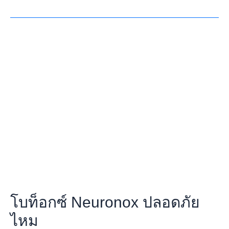
โบ
ท็
อกซ์
Neuronox
ปลอดภัย
ไหม
โบท็อกซ์ Neuronox ปลอดภัย
ไหม