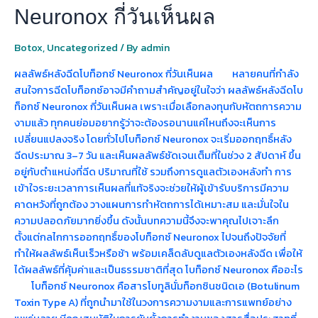
Neuronox กี่วันเห็นผล
Botox
,
Uncategorized
/ By
admin
ผลลัพธ์หลังฉีดโบท็อกซ์ Neuronox กี่วันเห็นผล หลายคนที่กำลัง
สนใจการฉีดโบท็อกซ์อาจมีคำถามสำคัญอยู่ในใจว่า ผลลัพธ์หลังฉีดโบ
ท็อกซ์ Neuronox กี่วันเห็นผล เพราะเมื่อเลือกลงทุนกับหัตถการความ
งามแล้ว ทุกคนย่อมอยากรู้ว่าจะต้องรอนานแค่ไหนถึงจะเห็นการ
เปลี่ยนแปลงจริง โดยทั่วไปโบท็อกซ์ Neuronox จะเริ่มออกฤทธิ์หลัง
ฉีดประมาณ 3–7 วัน และเห็นผลลัพธ์ชัดเจนเต็มที่ในช่วง 2 สัปดาห์ ขึ้น
อยู่กับตำแหน่งที่ฉีด ปริมาณที่ใช้ รวมถึงการดูแลตัวเองหลังทำ การ
เข้าใจระยะเวลาการเห็นผลที่แท้จริงจะช่วยให้ผู้เข้ารับบริการมีความ
คาดหวังที่ถูกต้อง วางแผนการทำหัตถการได้เหมาะสม และมั่นใจใน
ความปลอดภัยมากยิ่งขึ้น ดังนั้นบทความนี้จึงจะพาคุณไปเจาะลึก
ตั้งแต่กลไกการออกฤทธิ์ของโบท็อกซ์ Neuronox ไปจนถึงปัจจัยที่
ทำให้ผลลัพธ์เห็นเร็วหรือช้า พร้อมเคล็ดลับดูแลตัวเองหลังฉีด เพื่อให้
ได้ผลลัพธ์ที่คุ้มค่าและเป็นธรรมชาติที่สุด โบท็อกซ์ Neuronox คืออะไร
โบท็อกซ์ Neuronox คือสารโบทูลินั่มท็อกซินชนิดเอ (Botulinum
Toxin Type A) ที่ถูกนำมาใช้ในวงการความงามและการแพทย์อย่าง