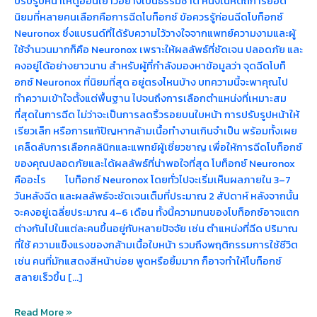
ปรับรูปหน้าให้ดูอ่อนเยาว์อย่างเป็นธรรมชาติ หนึ่งในหัตถการยอด
นิยมที่หลายคนเลือกคือการฉีดโบท็อกซ์ ข้อควรรู้ก่อนฉีดโบท็อกซ์
Neuronox ซึ่งแบรนด์ที่ได้รับความไว้วางใจจากแพทย์ความงามและผู้
ใช้จำนวนมากก็คือ Neuronox เพราะให้ผลลัพธ์ที่ชัดเจน ปลอดภัย และ
คงอยู่ได้อย่างยาวนาน สำหรับผู้ที่กำลังมองหาข้อมูลว่า จุดฉีดโบท็
อกซ์ Neuronox ที่นิยมที่สุด อยู่ตรงไหนบ้าง บทความนี้จะพาคุณไป
ทำความเข้าใจตั้งแต่พื้นฐาน ไปจนถึงการเลือกตำแหน่งที่เหมาะสม
ที่สุดในการฉีด ไม่ว่าจะเป็นการลดริ้วรอยบนใบหน้า การปรับรูปหน้าให้
เรียวเล็ก หรือการแก้ปัญหากล้ามเนื้อทำงานเกินจำเป็น พร้อมทั้งเผย
เคล็ดลับการเลือกคลินิกและแพทย์ผู้เชี่ยวชาญ เพื่อให้การฉีดโบท็อกซ์
ของคุณปลอดภัยและได้ผลลัพธ์ที่น่าพอใจที่สุด โบท็อกซ์ Neuronox
คืออะไร โบท็อกซ์ Neuronox โดยทั่วไปจะเริ่มเห็นผลภายใน 3–7
วันหลังฉีด และผลลัพธ์จะชัดเจนเต็มที่ประมาณ 2 สัปดาห์ หลังจากนั้น
จะคงอยู่เฉลี่ยประมาณ 4–6 เดือน ทั้งนี้ความทนของโบท็อกซ์อาจแตก
ต่างกันไปในแต่ละคนขึ้นอยู่กับหลายปัจจัย เช่น ตำแหน่งที่ฉีด ปริมาณ
ที่ใช้ ความแข็งแรงของกล้ามเนื้อใบหน้า รวมถึงพฤติกรรมการใช้ชีวิต
เช่น คนที่มักแสดงสีหน้าบ่อย พูดหรือยิ้มมาก ก็อาจทำให้โบท็อกซ์
สลายเร็วขึ้น […]
Read More »