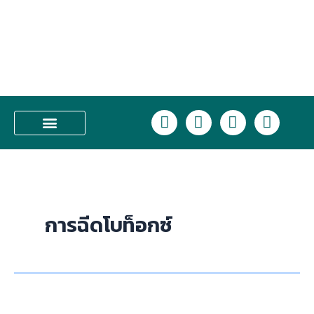
Skip
to
content
L
F
I
T
i
a
n
i
n
c
s
k
บริการของเรา
e
e
t
t
b
a
o
o
g
k
o
r
การฉีดโบท็อกซ์
k
a
m
ข้อ