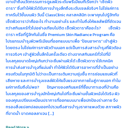
เขาเข้าถึงนวัตกรรมการดูแลผิวระดับพรีเมียมที่เรียกว่า “เซ็ตผิว
ดารา” ซึ่งทำให้ผิวได้รับการบำรุงลึกถึงระดับเซลล์จริงๆ ไม่ใช่แค่การ
ทาครีมไว้ชั้นบนผิว วันนี้ ClassClinic คลาสคลินิก จะพาคุณไปรู้จักกับ
เซ็ตผิวดาราว่าคืออะไร ทำงานอย่างไร และทำไมถึงให้ผลลัพธ์ที่ชัดเจน
กว่าสกินแคร์ทั่วไปอย่างเทียบไม่ติด เซ็ตผิวดาราคืออะไร? เซ็ตผิว
ดารา หรือที่รู้จักกันในชื่อ Premium Skin Radiance Program คือ
โปรแกรมบำรุงผิวพรีเมียมที่ออกแบบมาเพื่อ “ป้อนอาหาร” เข้าสู่ผิว
โดยตรง ไม่ใช่แค่การทาผิวด้านนอก แต่เป็นการส่งสารบำรุงที่ผิวต้อง
การจริงๆ เข้าสู่ผิวชั้นลึกในครั้งเดียว ต่างจากสกินแคร์ทั่วไปที่มี
โมเลกุลขนาดใหญ่เกินกว่าจะซึมผ่านผิวได้ เซ็ตผิวดาราใช้เทคนิค
การนำส่งสารบำรุงที่แม่นยำ ทำให้ผิวได้รับสารอาหารที่จำเป็นอย่าง
ครบถ้วนในทุกมิติ ไม่ว่าจะเป็นการเติมความชุ่มชื้น การซ่อมแซมผิวที่
เสียหาย และการบำรุงเซลล์ผิวให้แข็งแรงจากภายในสู่ภายนอก ทำไม
แค่ทาครีมถึงไม่พอ? ปัญหาของสกินแคร์ที่ซื้อมาทาเองที่บ้านคือ
โมเลกุลของสารบำรุงมักใหญ่เกินไปที่จะซึมผ่านชั้นผิวหนังได้จริง ผิว
ของคุณเปรียบเหมือนปราการที่ออกแบบมาเพื่อปกป้องร่างกาย จึง
กรองสิ่งแปลกปลอมออกไปรวมถึงสารบำรุงราคาแพงด้วย สภาพผิว
ที่ขาดน้ำ ขาดคอลลาเจน […]
Read More »