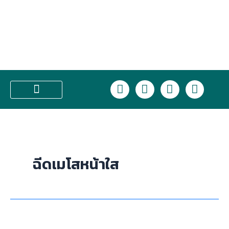
Skip
to
content
L
F
I
T
i
a
n
i
n
c
s
k
บริการของเรา
e
e
t
t
b
a
o
o
g
k
o
r
ฉีดเมโสหน้าใส
k
a
m
เซ็ต