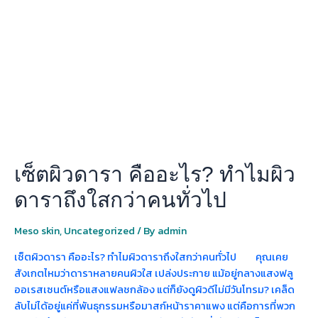
ผิว
ดารา
คือ
อะไร?
ทำไม
ผิว
ดารา
ถึง
ใส
กว่า
เซ็ตผิวดารา คืออะไร? ทำไมผิว
คน
ทั่วไป
ดาราถึงใสกว่าคนทั่วไป
Meso skin
,
Uncategorized
/ By
admin
เซ็ตผิวดารา คืออะไร? ทำไมผิวดาราถึงใสกว่าคนทั่วไป คุณเคย
สังเกตไหมว่าดาราหลายคนผิวใส เปล่งประกาย แม้อยู่กลางแสงฟลู
ออเรสเซนต์หรือแสงแฟลชกล้อง แต่ก็ยังดูผิวดีไม่มีวันโทรม? เคล็ด
ลับไม่ได้อยู่แค่ที่พันธุกรรมหรือมาสก์หน้าราคาแพง แต่คือการที่พวก