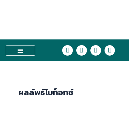
Skip
to
content
L
F
I
T
i
a
n
i
n
c
s
k
บริการของเรา
e
e
t
t
b
a
o
o
g
k
o
r
ผลลัพธ์โบท็อกซ์
k
a
m
ผลลัพธ์