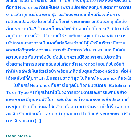
สนใจการฉีดโบท็อกซ์อาจมีคำถามสำคัญอยู่ในใจว่า ผลลัพธ์หลังฉีดโบ
ท็อกซ์ Neuronox กี่วันเห็นผล เพราะเมื่อเลือกลงทุนกับหัตถการความ
งามแล้ว ทุกคนย่อมอยากรู้ว่าจะต้องรอนานแค่ไหนถึงจะเห็นการ
เปลี่ยนแปลงจริง โดยทั่วไปโบท็อกซ์ Neuronox จะเริ่มออกฤทธิ์หลัง
ฉีดประมาณ 3–7 วัน และเห็นผลลัพธ์ชัดเจนเต็มที่ในช่วง 2 สัปดาห์ ขึ้น
อยู่กับตำแหน่งที่ฉีด ปริมาณที่ใช้ รวมถึงการดูแลตัวเองหลังทำ การ
เข้าใจระยะเวลาการเห็นผลที่แท้จริงจะช่วยให้ผู้เข้ารับบริการมีความ
คาดหวังที่ถูกต้อง วางแผนการทำหัตถการได้เหมาะสม และมั่นใจใน
ความปลอดภัยมากยิ่งขึ้น ดังนั้นบทความนี้จึงจะพาคุณไปเจาะลึก
ตั้งแต่กลไกการออกฤทธิ์ของโบท็อกซ์ Neuronox ไปจนถึงปัจจัยที่
ทำให้ผลลัพธ์เห็นเร็วหรือช้า พร้อมเคล็ดลับดูแลตัวเองหลังฉีด เพื่อให้
ได้ผลลัพธ์ที่คุ้มค่าและเป็นธรรมชาติที่สุด โบท็อกซ์ Neuronox คืออะไร
โบท็อกซ์ Neuronox คือสารโบทูลินั่มท็อกซินชนิดเอ (Botulinum
Toxin Type A) ที่ถูกนำมาใช้ในวงการความงามและการแพทย์อย่าง
แพร่หลาย มีคุณสมบัติในการยับยั้งการทำงานของสารสื่อประสาทที่
กระตุ้นกล้ามเนื้อ ส่งผลให้กล้ามเนื้อคลายตัวชั่วคราว ทำให้ริ้วรอยลด
ลง ผิวเรียบเนียนขึ้น และใบหน้าดูอ่อนเยาว์ โบท็อกซ์ Neuronox ได้รับ
การรับรองจาก […]
Read More »